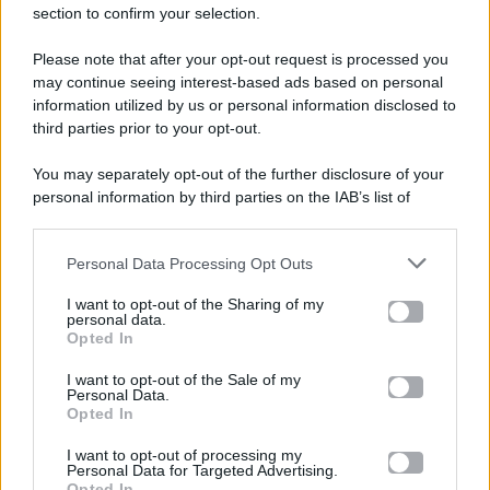
section to confirm your selection.
Please note that after your opt-out request is processed you
Gossip e TV è un sito di MASTE S.r.l.
may continue seeing interest-based ads based on personal
viale Luigi Majno n. 21 - 20129 Milano (MI)
information utilized by us or personal information disclosed to
P.Iva 10909580960
third parties prior to your opt-out.
You may separately opt-out of the further disclosure of your
personal information by third parties on the IAB’s list of
Categorie
downstream participants.
Gossip
Personal Data Processing Opt Outs
This information may also be disclosed by us to third parties
on the IAB’s List of Downstream Participants that may further
I want to opt-out of the Sharing of my
Televisione
disclose it to other third parties.
personal data.
Opted In
Please note that this website/app uses one or more Google
services and may gather and store information including but
I want to opt-out of the Sale of my
Programmi TV
Personal Data.
not limited to your visit or usage behaviour. You may click to
Opted In
grant or deny consent to Google and its third-party tags to
Amici
use your data for below specified purposes in below Google
I want to opt-out of processing my
consent section.
Personal Data for Targeted Advertising.
Opted In