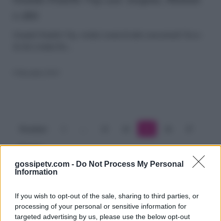
e altri
cast:
Zequila,
Grande Fratello Vip, svelati i nomi di altri concorrenti? Ecco
di chi si tratta Da…
Malnati
e
9 Dicembre 2019
altri
Precedente
1
…
23
24
25
26
27
Prossimo
gossipetv.com -
Do Not Process My Personal
Information
If you wish to opt-out of the sale, sharing to third parties, or
processing of your personal or sensitive information for
targeted advertising by us, please use the below opt-out