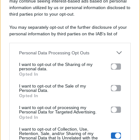
may continue seeing interest-based ads based on personal
viale Luigi Majno n. 21 - 20129 Milano (MI)
information utilized by us or personal information disclosed to
P.Iva 10909580960
third parties prior to your opt-out.
You may separately opt-out of the further disclosure of your
personal information by third parties on the IAB’s list of
Categorie
downstream participants.
Gossip
Personal Data Processing Opt Outs
This information may also be disclosed by us to third parties
on the IAB’s List of Downstream Participants that may further
I want to opt-out of the Sharing of my
Televisione
disclose it to other third parties.
personal data.
Opted In
Please note that this website/app uses one or more Google
services and may gather and store information including but
I want to opt-out of the Sale of my
Programmi TV
Personal Data.
not limited to your visit or usage behaviour. You may click to
Opted In
grant or deny consent to Google and its third-party tags to
Amici
use your data for below specified purposes in below Google
I want to opt-out of processing my
consent section.
Personal Data for Targeted Advertising.
Opted In
Ballando Con Le Stelle
I want to opt-out of Collection, Use,
Retention, Sale, and/or Sharing of my
Grande Fratello
Personal Data that Is Unrelated with the