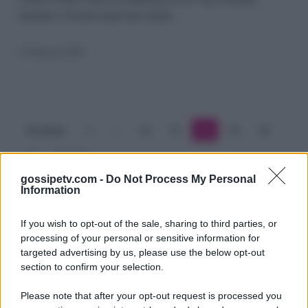
aumenta. Ciavarro interviene anche…
notte
di
23 Gennaio 2020
confidenze
al
Grande
Precedente
1
…
22
23
24
25
26
Fratello
27
Prossimo
Vip
gossipetv.com -
Do Not Process My Personal
Information
If you wish to opt-out of the sale, sharing to third parties, or
processing of your personal or sensitive information for
targeted advertising by us, please use the below opt-out
section to confirm your selection.
Please note that after your opt-out request is processed you
Gossip e TV è un sito di MASTE S.r.l.