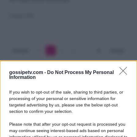
ovazione,
“Rai
28 Luglio 2024
e
Mediaset,
imparate!”
Precedente
1
2
3
4
…
26
Prossimo
gossipetv.com -
Do Not Process My Personal
Information
If you wish to opt-out of the sale, sharing to third parties, or
processing of your personal or sensitive information for
targeted advertising by us, please use the below opt-out
section to confirm your selection.
Please note that after your opt-out request is processed you
Gossip e TV è un sito di MASTE S.r.l.
may continue seeing interest-based ads based on personal
viale Luigi Majno n. 21 - 20129 Milano (MI)