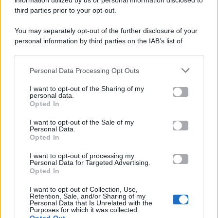
information utilized by us or personal information disclosed to
P.Iva 10909580960
third parties prior to your opt-out.
You may separately opt-out of the further disclosure of your
personal information by third parties on the IAB’s list of
Categorie
downstream participants.
Gossip
Personal Data Processing Opt Outs
This information may also be disclosed by us to third parties
on the IAB’s List of Downstream Participants that may further
I want to opt-out of the Sharing of my
Televisione
disclose it to other third parties.
personal data.
Opted In
Please note that this website/app uses one or more Google
services and may gather and store information including but
I want to opt-out of the Sale of my
Programmi TV
Personal Data.
not limited to your visit or usage behaviour. You may click to
Opted In
grant or deny consent to Google and its third-party tags to
Amici
use your data for below specified purposes in below Google
I want to opt-out of processing my
consent section.
Personal Data for Targeted Advertising.
Opted In
Ballando Con Le Stelle
I want to opt-out of Collection, Use,
Retention, Sale, and/or Sharing of my
Grande Fratello
Personal Data that Is Unrelated with the
Purposes for which it was collected.