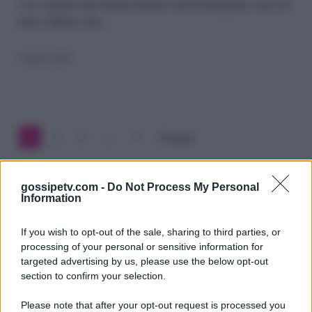
Zorzi,
L'ex vincitore del Grande Fratello Vip ha festeggiato i suoi 28
anni a Milano, alla…
tra
Ilary
2 Aprile 2023
Blasi,
l’ex
Stanzani
1
2
3
…
7
Prossimo
e
un
gossipetv.com -
Do Not Process My Personal
Information
grande
assente:
If you wish to opt-out of the sale, sharing to third parties, or
processing of your personal or sensitive information for
tutti
targeted advertising by us, please use the below opt-out
section to confirm your selection.
i
dettagli
Please note that after your opt-out request is processed you