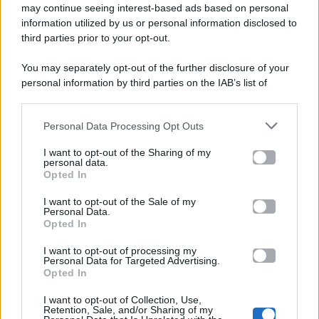
Gossip e TV è un sito di MASTE S.r.l.
may continue seeing interest-based ads based on personal
viale Luigi Majno n. 21 - 20129 Milano (MI)
information utilized by us or personal information disclosed to
P.Iva 10909580960
third parties prior to your opt-out.
You may separately opt-out of the further disclosure of your
personal information by third parties on the IAB’s list of
Categorie
downstream participants.
Gossip
Personal Data Processing Opt Outs
This information may also be disclosed by us to third parties
on the IAB’s List of Downstream Participants that may further
I want to opt-out of the Sharing of my
Televisione
disclose it to other third parties.
personal data.
Opted In
Please note that this website/app uses one or more Google
services and may gather and store information including but
I want to opt-out of the Sale of my
Programmi TV
Personal Data.
not limited to your visit or usage behaviour. You may click to
Opted In
grant or deny consent to Google and its third-party tags to
Amici
use your data for below specified purposes in below Google
I want to opt-out of processing my
consent section.
Personal Data for Targeted Advertising.
Opted In
Ballando Con Le Stelle
I want to opt-out of Collection, Use,
Retention, Sale, and/or Sharing of my
Grande Fratello