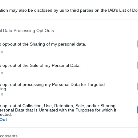
rapporto intimo con un amante…
apporto
tion may also be disclosed by us to third parties on the IAB’s List of 
ntimo
11 Gennaio 2023
 that may further disclose it to other third parties.
on
 that this website/app uses one or more Google services and may gath
l Data Processing Opt Outs
including but not limited to your visit or usage behaviour. You may click 
n
 to Google and its third-party tags to use your data for below specifi
o opt-out of the Sharing of my personal data.
a
ogle consent section.
Gossip
ui
In
en
Da Ken umano a Barbie: “Cerco un
come
o opt-out of the Sale of my Personal Data.
mano
italiano per diventare mamma”
iffredi”:
In
ettagli
Rodrigo Alves è diventata Jessica dopo aver subito oltre 90
to opt-out of processing my Personal Data for Targeted
ing.
interventi di chirurgia estetica: ora…
arbie:
In
Cerco
etroscena
18 Agosto 2022
o opt-out of Collection, Use, Retention, Sale, and/or Sharing
ersonal Data that Is Unrelated with the Purposes for which it
n
lected.
Out
taliano
en
er
Gossip
consents