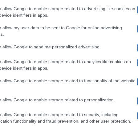
mano,
Ken Umano, trasformazione in Barbie
iventare
o allow Google to enable storage related to advertising like cookies on
evice identifiers in apps.
rasformazione
completa: com’è diventato (foto)
amma”
o allow my user data to be sent to Google for online advertising
n
Rodrigo Alves ormai non esiste più: benvenuta a Jessica,
s.
che ha finalmente chiuso con gli…
arbie
to allow Google to send me personalized advertising.
ompleta:
2 Agosto 2022
om’è
o allow Google to enable storage related to analytics like cookies on
evice identifiers in apps.
iventato
o allow Google to enable storage related to functionality of the website
odrigo
foto)
Gossip
lves,
Rodrigo Alves, il Ken Umano è diventato
o allow Google to enable storage related to personalization.
donna: la sua nuova vita
o allow Google to enable storage related to security, including
en
Rodrigo Alves il Ken Umano oggi è una donna: ultime
cation functionality and fraud prevention, and other user protection.
news sulla trasformazione Il Ken…
mano