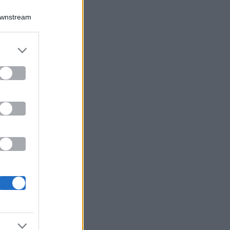
Downstream
er and store
to grant or
ed purposes