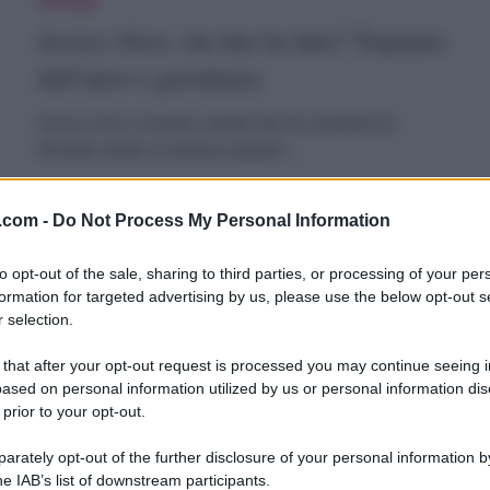
ove
lves,
Jessica Alves, che fine ha fatto? Trapianto
he
dell’utero e gravidanza
ine
Jessica Alves è tornata a parlare del suo desiderio di
diventare madre in maniera naturale:…
a
atto?
17 Giugno 2023
.com -
Do Not Process My Personal Information
rapianto
ell’utero
to opt-out of the sale, sharing to third parties, or processing of your per
formation for targeted advertising by us, please use the below opt-out s
essica
Gossip
 selection.
lves
Jessica Alves operata dopo un rapporto
ravidanza
 that after your opt-out request is processed you may continue seeing i
perata
intimo con un lui “come Siffredi”: dettagli
ased on personal information utilized by us or personal information dis
 prior to your opt-out.
e retroscena
opo
rately opt-out of the further disclosure of your personal information by
n
La 'Barbie umana' è finita in sala operatoria dopo un
he IAB’s list of downstream participants.