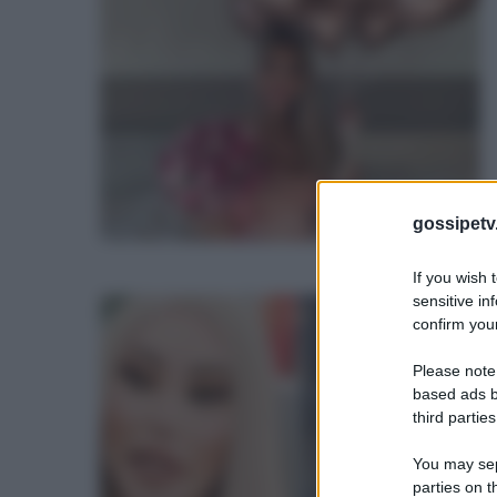
d
A
c
f
h
f
gossipetv
T
d
If you wish 
sensitive in
J
e
confirm your
A
g
Please note
o
based ads b
third parties
d
You may sepa
u
parties on t