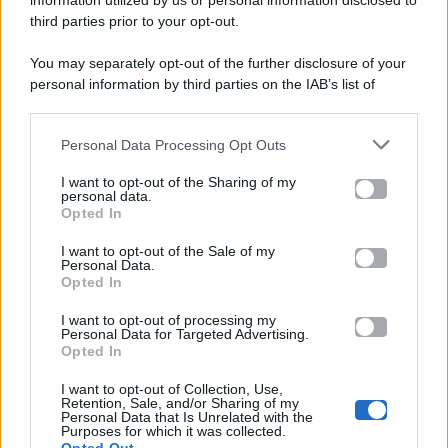
information utilized by us or personal information disclosed to
P.Iva 10909580960
third parties prior to your opt-out.
You may separately opt-out of the further disclosure of your
personal information by third parties on the IAB’s list of
Categorie
downstream participants.
Gossip
Personal Data Processing Opt Outs
This information may also be disclosed by us to third parties
on the IAB’s List of Downstream Participants that may further
I want to opt-out of the Sharing of my
Televisione
disclose it to other third parties.
personal data.
Opted In
Please note that this website/app uses one or more Google
services and may gather and store information including but
I want to opt-out of the Sale of my
Programmi TV
Personal Data.
not limited to your visit or usage behaviour. You may click to
Opted In
grant or deny consent to Google and its third-party tags to
Amici
use your data for below specified purposes in below Google
I want to opt-out of processing my
consent section.
Personal Data for Targeted Advertising.
Opted In
Ballando Con Le Stelle
I want to opt-out of Collection, Use,
Retention, Sale, and/or Sharing of my
Grande Fratello
Personal Data that Is Unrelated with the
Purposes for which it was collected.