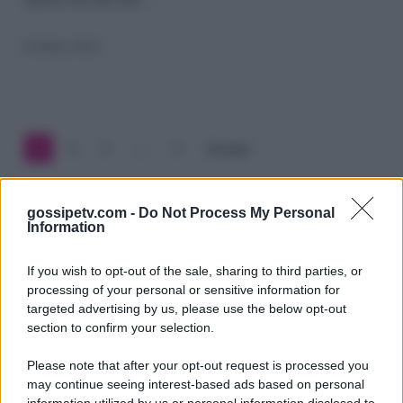
alla
denuncia.
26 Marzo 2024
Cosa
ha
detto
1
2
3
…
5
Prossimo
gossipetv.com -
Do Not Process My Personal
Information
If you wish to opt-out of the sale, sharing to third parties, or
processing of your personal or sensitive information for
targeted advertising by us, please use the below opt-out
section to confirm your selection.
Please note that after your opt-out request is processed you
Gossip e TV è un sito di MASTE S.r.l.
may continue seeing interest-based ads based on personal
viale Luigi Majno n. 21 - 20129 Milano (MI)