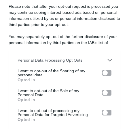
Please note that after your opt-out request is processed you
Gossip e TV è un sito di MASTE S.r.l.
may continue seeing interest-based ads based on personal
viale Luigi Majno n. 21 - 20129 Milano (MI)
information utilized by us or personal information disclosed to
P.Iva 10909580960
third parties prior to your opt-out.
You may separately opt-out of the further disclosure of your
personal information by third parties on the IAB’s list of
Categorie
downstream participants.
Gossip
Personal Data Processing Opt Outs
This information may also be disclosed by us to third parties
on the IAB’s List of Downstream Participants that may further
I want to opt-out of the Sharing of my
Televisione
disclose it to other third parties.
personal data.
Opted In
Please note that this website/app uses one or more Google
services and may gather and store information including but
I want to opt-out of the Sale of my
Programmi TV
Personal Data.
not limited to your visit or usage behaviour. You may click to
Opted In
grant or deny consent to Google and its third-party tags to
Amici
use your data for below specified purposes in below Google
I want to opt-out of processing my
consent section.
Personal Data for Targeted Advertising.
Opted In
Ballando Con Le Stelle