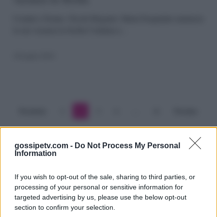
Nicolò
Brigante:
Uomini e Donne, Nicolò Brigante: Marta Pasqualato annuncia
la sua vacanza in Sicilia Continua a…
Marta
in
18 Luglio 2018
vacanza
in
Sicilia
Precedente
1
2
3
4
…
11
Prossimo
gossipetv.com -
Do Not Process My Personal
Information
If you wish to opt-out of the sale, sharing to third parties, or
processing of your personal or sensitive information for
targeted advertising by us, please use the below opt-out
section to confirm your selection.