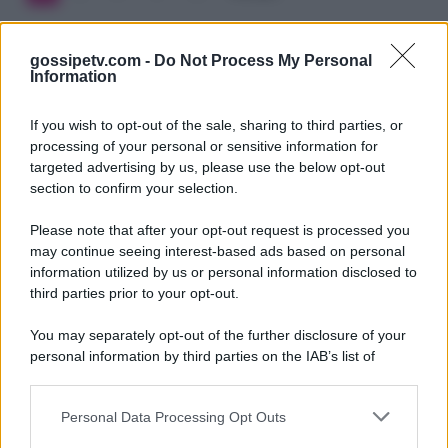
gossipetv.com -
Do Not Process My Personal
Information
If you wish to opt-out of the sale, sharing to third parties, or
processing of your personal or sensitive information for
targeted advertising by us, please use the below opt-out
section to confirm your selection.
Please note that after your opt-out request is processed you
Gossip e TV è un sito di MASTE S.r.l.
may continue seeing interest-based ads based on personal
viale Luigi Majno n. 21 - 20129 Milano (MI)
information utilized by us or personal information disclosed to
P.Iva 10909580960
third parties prior to your opt-out.
You may separately opt-out of the further disclosure of your
personal information by third parties on the IAB’s list of
Categorie
downstream participants.
Gossip
Personal Data Processing Opt Outs
This information may also be disclosed by us to third parties
on the IAB’s List of Downstream Participants that may further