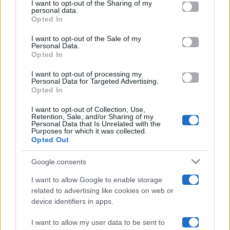
I want to opt-out of the Sharing of my
Televisione
disclose it to other third parties.
personal data.
Opted In
Please note that this website/app uses one or more Google
services and may gather and store information including but
I want to opt-out of the Sale of my
Programmi TV
Personal Data.
not limited to your visit or usage behaviour. You may click to
Opted In
grant or deny consent to Google and its third-party tags to
Amici
use your data for below specified purposes in below Google
I want to opt-out of processing my
consent section.
Personal Data for Targeted Advertising.
Opted In
Ballando Con Le Stelle
I want to opt-out of Collection, Use,
Retention, Sale, and/or Sharing of my
Grande Fratello
Personal Data that Is Unrelated with the
Purposes for which it was collected.
Opted Out
Isola Dei Famosi
Google consents
Pechino Express
I want to allow Google to enable storage
related to advertising like cookies on web or
Uomini E Donne
device identifiers in apps.
I want to allow my user data to be sent to