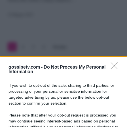
Vanoni:
“Chiedete
22 Maggio 2023
al
suo
chirurgo”
1
2
3
4
Prossimo
gossipetv.com -
Do Not Process My Personal
Information
If you wish to opt-out of the sale, sharing to third parties, or
processing of your personal or sensitive information for
targeted advertising by us, please use the below opt-out
section to confirm your selection.
Please note that after your opt-out request is processed you
Gossip e TV è un sito di MASTE S.r.l.
may continue seeing interest-based ads based on personal
viale Luigi Majno n. 21 - 20129 Milano (MI)