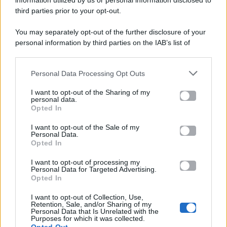
information utilized by us or personal information disclosed to
P.Iva 10909580960
third parties prior to your opt-out.
You may separately opt-out of the further disclosure of your
personal information by third parties on the IAB’s list of
Categorie
downstream participants.
Gossip
Personal Data Processing Opt Outs
This information may also be disclosed by us to third parties
on the IAB’s List of Downstream Participants that may further
I want to opt-out of the Sharing of my
Televisione
disclose it to other third parties.
personal data.
Opted In
Please note that this website/app uses one or more Google
services and may gather and store information including but
I want to opt-out of the Sale of my
Programmi TV
Personal Data.
not limited to your visit or usage behaviour. You may click to
Opted In
grant or deny consent to Google and its third-party tags to
Amici
use your data for below specified purposes in below Google
I want to opt-out of processing my
consent section.
Personal Data for Targeted Advertising.
Opted In
Ballando Con Le Stelle
I want to opt-out of Collection, Use,
Retention, Sale, and/or Sharing of my
Grande Fratello
Personal Data that Is Unrelated with the
Purposes for which it was collected.