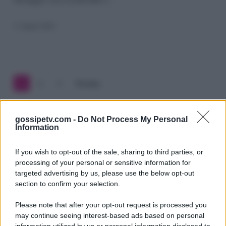
Sal:
e
13 Aprile 2024
rivendica
Muschio
Selvaggio
1
2
3
Prossimo
gossipetv.com -
Do Not Process My Personal
Information
If you wish to opt-out of the sale, sharing to third parties, or
processing of your personal or sensitive information for
targeted advertising by us, please use the below opt-out
section to confirm your selection.
Please note that after your opt-out request is processed you
Gossip e TV è un sito di MASTE S.r.l.
may continue seeing interest-based ads based on personal
viale Luigi Majno n. 21 - 20129 Milano (MI)