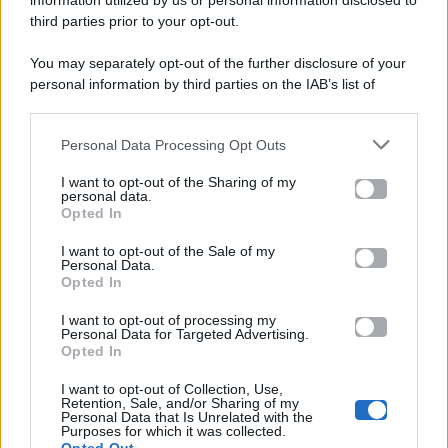
information utilized by us or personal information disclosed to
P.Iva 10909580960
third parties prior to your opt-out.
You may separately opt-out of the further disclosure of your
personal information by third parties on the IAB’s list of
Categorie
downstream participants.
Gossip
Personal Data Processing Opt Outs
This information may also be disclosed by us to third parties
on the IAB’s List of Downstream Participants that may further
I want to opt-out of the Sharing of my
Televisione
disclose it to other third parties.
personal data.
Opted In
Please note that this website/app uses one or more Google
services and may gather and store information including but
I want to opt-out of the Sale of my
Programmi TV
Personal Data.
not limited to your visit or usage behaviour. You may click to
Opted In
grant or deny consent to Google and its third-party tags to
Amici
use your data for below specified purposes in below Google
I want to opt-out of processing my
consent section.
Personal Data for Targeted Advertising.
Opted In
Ballando Con Le Stelle
I want to opt-out of Collection, Use,
Retention, Sale, and/or Sharing of my
Grande Fratello
Personal Data that Is Unrelated with the
Purposes for which it was collected.