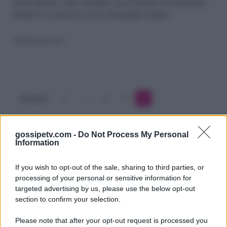
per
Paolo Bonolis vuole sostituire Luca Laurenti con Diana Del
Bufalo? La verità Si è acceso diventando sempre…
Diana
Del
28 Dicembre 2015
Bufalo?
La
verità
Precedente
1
…
4
5
6
gossipetv.com -
Do Not Process My Personal
Information
If you wish to opt-out of the sale, sharing to third parties, or
processing of your personal or sensitive information for
targeted advertising by us, please use the below opt-out
section to confirm your selection.
Please note that after your opt-out request is processed you