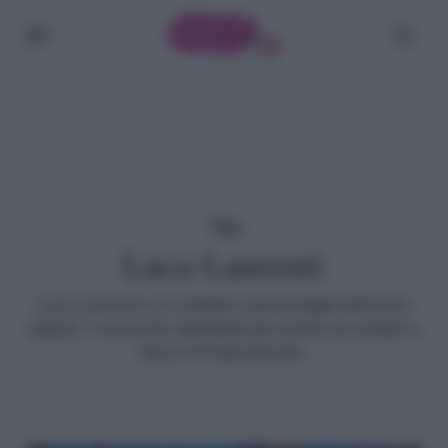
Skip
Menu
cerc
to
main
content
Tag
Luca Laurenti
Luca Laurenti è un cantante e personaggio televisivo
italiano. Conosciuto soprattutto per essere da sempre a
fianco di Paolo Bonolis.