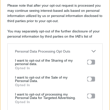
Please note that after your opt-out request is processed you
Gossip e TV è un sito di MASTE S.r.l.
may continue seeing interest-based ads based on personal
viale Luigi Majno n. 21 - 20129 Milano (MI)
information utilized by us or personal information disclosed to
P.Iva 10909580960
third parties prior to your opt-out.
You may separately opt-out of the further disclosure of your
personal information by third parties on the IAB’s list of
Categorie
downstream participants.
Gossip
Personal Data Processing Opt Outs
This information may also be disclosed by us to third parties
on the IAB’s List of Downstream Participants that may further
I want to opt-out of the Sharing of my
Televisione
disclose it to other third parties.
personal data.
Opted In
Please note that this website/app uses one or more Google
services and may gather and store information including but
I want to opt-out of the Sale of my
Programmi TV
Personal Data.
not limited to your visit or usage behaviour. You may click to
Opted In
grant or deny consent to Google and its third-party tags to
Amici
use your data for below specified purposes in below Google
I want to opt-out of processing my
consent section.
Personal Data for Targeted Advertising.
Opted In
Ballando Con Le Stelle