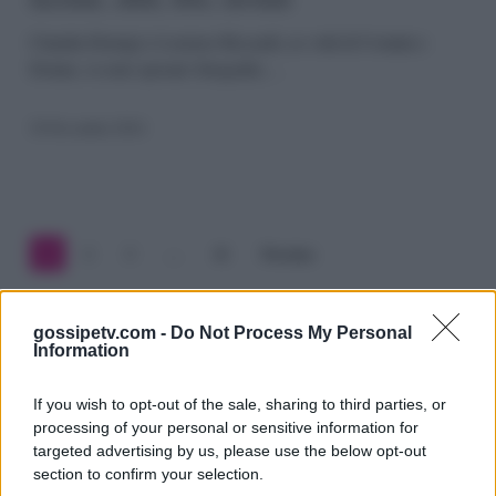
Claudia
Dionigi
Claudia Dionigi e Lorenzo Riccardi, ex volti di Uomini e
Donne, si sono sposati: fotografie,…
sposi:
lacrime,
30 Novembre 2024
abiti,
foto,
invitati
1
2
3
…
41
Prossimo
gossipetv.com -
Do Not Process My Personal
Information
If you wish to opt-out of the sale, sharing to third parties, or
processing of your personal or sensitive information for
targeted advertising by us, please use the below opt-out
section to confirm your selection.