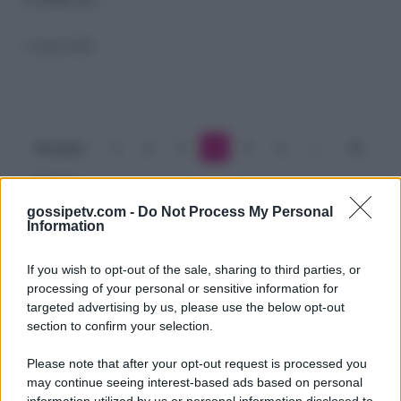
sul
web
1 Luglio 2024
e
retroscena
De
Precedente
1
2
3
4
5
6
…
70
Filippi
Prossimo
gossipetv.com -
Do Not Process My Personal
Information
If you wish to opt-out of the sale, sharing to third parties, or
processing of your personal or sensitive information for
targeted advertising by us, please use the below opt-out
section to confirm your selection.
Please note that after your opt-out request is processed you
Gossip e TV è un sito di MASTE S.r.l.
may continue seeing interest-based ads based on personal
viale Luigi Majno n. 21 - 20129 Milano (MI)