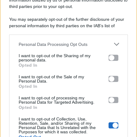
information utilized by us or personal information disclosed to
P.Iva 10909580960
third parties prior to your opt-out.
You may separately opt-out of the further disclosure of your
personal information by third parties on the IAB’s list of
Categorie
downstream participants.
Gossip
Personal Data Processing Opt Outs
This information may also be disclosed by us to third parties
on the IAB’s List of Downstream Participants that may further
I want to opt-out of the Sharing of my
Televisione
disclose it to other third parties.
personal data.
Opted In
Please note that this website/app uses one or more Google
services and may gather and store information including but
I want to opt-out of the Sale of my
Programmi TV
Personal Data.
not limited to your visit or usage behaviour. You may click to
Opted In
grant or deny consent to Google and its third-party tags to
Amici
use your data for below specified purposes in below Google
I want to opt-out of processing my
consent section.
Personal Data for Targeted Advertising.
Opted In
Ballando Con Le Stelle
I want to opt-out of Collection, Use,
Retention, Sale, and/or Sharing of my
Grande Fratello
Personal Data that Is Unrelated with the
Purposes for which it was collected.