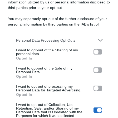
viale Luigi Majno n. 21 - 20129 Milano (MI)
information utilized by us or personal information disclosed to
P.Iva 10909580960
third parties prior to your opt-out.
You may separately opt-out of the further disclosure of your
personal information by third parties on the IAB’s list of
Categorie
downstream participants.
Gossip
Personal Data Processing Opt Outs
This information may also be disclosed by us to third parties
on the IAB’s List of Downstream Participants that may further
I want to opt-out of the Sharing of my
Televisione
disclose it to other third parties.
personal data.
Opted In
Please note that this website/app uses one or more Google
services and may gather and store information including but
I want to opt-out of the Sale of my
Programmi TV
Personal Data.
not limited to your visit or usage behaviour. You may click to
Opted In
grant or deny consent to Google and its third-party tags to
Amici
use your data for below specified purposes in below Google
I want to opt-out of processing my
consent section.
Personal Data for Targeted Advertising.
Opted In
Ballando Con Le Stelle
I want to opt-out of Collection, Use,
Retention, Sale, and/or Sharing of my
Grande Fratello
Personal Data that Is Unrelated with the
Purposes for which it was collected.