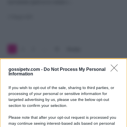
nuovamente qualcosa in comune e…
Roberta:
spunta
17 Giugno 2025
un
nuovo
amore
1
2
3
…
70
Prossimo
condiviso..
gossipetv.com -
Do Not Process My Personal
Information
If you wish to opt-out of the sale, sharing to third parties, or
processing of your personal or sensitive information for
targeted advertising by us, please use the below opt-out
section to confirm your selection.
Please note that after your opt-out request is processed you
Gossip e TV è un sito di MASTE S.r.l.
may continue seeing interest-based ads based on personal