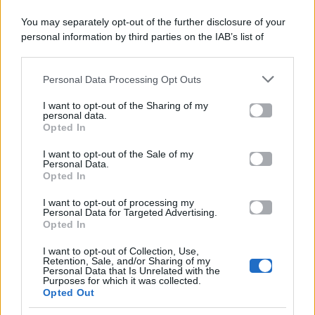
You may separately opt-out of the further disclosure of your
personal information by third parties on the IAB’s list of
Categorie
downstream participants.
Gossip
Personal Data Processing Opt Outs
This information may also be disclosed by us to third parties
on the IAB’s List of Downstream Participants that may further
I want to opt-out of the Sharing of my
Televisione
disclose it to other third parties.
personal data.
Opted In
Please note that this website/app uses one or more Google
services and may gather and store information including but
I want to opt-out of the Sale of my
Programmi TV
Personal Data.
not limited to your visit or usage behaviour. You may click to
Opted In
grant or deny consent to Google and its third-party tags to
Amici
use your data for below specified purposes in below Google
I want to opt-out of processing my
consent section.
Personal Data for Targeted Advertising.
Opted In
Ballando Con Le Stelle
I want to opt-out of Collection, Use,
Retention, Sale, and/or Sharing of my
Grande Fratello
Personal Data that Is Unrelated with the
Purposes for which it was collected.
Opted Out
Isola Dei Famosi