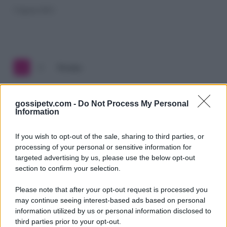
nel
5 Agosto 2012
passato
(e
futuro)
1
2
Prossimo
di
Teresanna
gossipetv.com -
Do Not Process My Personal
Information
Pugliese?
If you wish to opt-out of the sale, sharing to third parties, or
processing of your personal or sensitive information for
targeted advertising by us, please use the below opt-out
section to confirm your selection.
Please note that after your opt-out request is processed you
Gossip e TV è un sito di MASTE S.r.l.
may continue seeing interest-based ads based on personal
viale Luigi Majno n. 21 - 20129 Milano (MI)
information utilized by us or personal information disclosed to
P.Iva 10909580960
third parties prior to your opt-out.