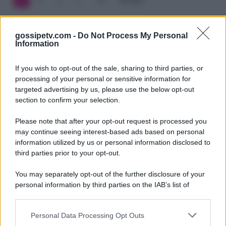
Emma
Marrone
gossipetv.com -
Do Not Process My Personal
Information
(video)
If you wish to opt-out of the sale, sharing to third parties, or
processing of your personal or sensitive information for
targeted advertising by us, please use the below opt-out
section to confirm your selection.
Please note that after your opt-out request is processed you
Gossip e TV è un sito di MASTE S.r.l.
may continue seeing interest-based ads based on personal
viale Luigi Majno n. 21 - 20129 Milano (MI)
information utilized by us or personal information disclosed to
P.Iva 10909580960
third parties prior to your opt-out.
You may separately opt-out of the further disclosure of your
personal information by third parties on the IAB’s list of
Categorie
downstream participants.
Gossip
Personal Data Processing Opt Outs
This information may also be disclosed by us to third parties