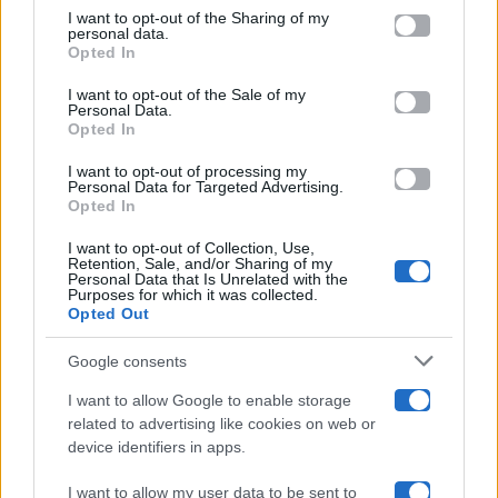
on the IAB’s List of Downstream Participants that may further
I want to opt-out of the Sharing of my
Televisione
disclose it to other third parties.
personal data.
Opted In
Please note that this website/app uses one or more Google
services and may gather and store information including but
I want to opt-out of the Sale of my
Programmi TV
Personal Data.
not limited to your visit or usage behaviour. You may click to
Opted In
grant or deny consent to Google and its third-party tags to
Amici
use your data for below specified purposes in below Google
I want to opt-out of processing my
consent section.
Personal Data for Targeted Advertising.
Opted In
Ballando Con Le Stelle
I want to opt-out of Collection, Use,
Retention, Sale, and/or Sharing of my
Grande Fratello
Personal Data that Is Unrelated with the
Purposes for which it was collected.
Opted Out
Isola Dei Famosi
Google consents
Pechino Express
I want to allow Google to enable storage
related to advertising like cookies on web or
Uomini E Donne
device identifiers in apps.
I want to allow my user data to be sent to