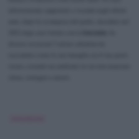
ulteriormente supportati a vicenda negli ultimi
anni, dopo la scomparsa del padre, deceduto nel
leucemia
2022 dopo aver lottato con la
. In
diverse occasioni l’artista salentina ha
raccontato come la sua famiglia sia il suo porto
sicuro, essendo un ambiente in cui non mancano
stima, sostegno e amore.
Emma Marrone