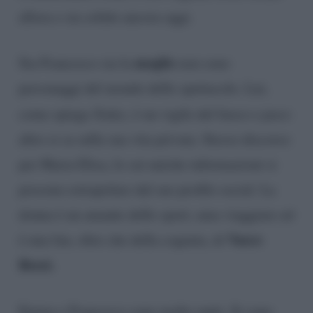
allora e sia solido ancora oggi.
moglie
Sia Francesco sia la
non sono
personaggi del mondo dello spettacolo. Lui,
come spiega
Today
, è un vigile del fuoco e poco
altro si sa sulla sua vita privata. Stesso discorso
per Maria Elisa, le cui uniche informazioni si
possono estrapolare dal suo profilo social. La
donna è un amante dello sport, ama viaggiare ed
Vasco
è una fan, oltre che della cognata, di
Rossi.
Emma e Francesco sono molto uniti. Si sono