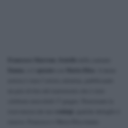
Francesco Marrone
fratello
,
della cantante
Emma
sposato
Maria Elisa
, si è
con
. A darne
notizia è stata l’artista salentina, pubblicando
un paio di foto del matrimonio che è stato
celebrato mercoledì 17 giugno. Nonostante la
coniugi
riservatezza dei neo
, qualche dettaglio è
emerso. Francesco e Maria Elisa hanno