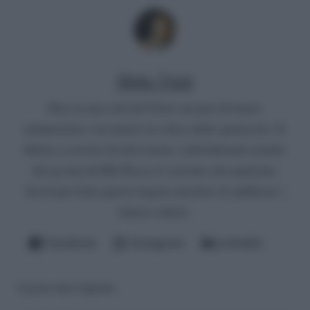
Mirko Vitali
Nato in una città del Nord, un paio di lauree
umanistiche e un master in critica dello spettacolo. Si
diletta a scrivere di televisione e dell'infernale mondo
del gossip del Bel Paese (è convinto che qualcuno
dovrà pur farlo questo ingrato mestiere di spifferare i
fattacci altrui).
Facebook
Instagram
LinkedIn
Lascia una risposta