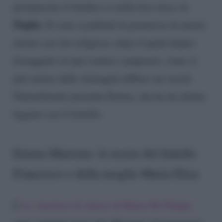
pronunciato il fatidico sì nella loro terra, la
Puglia
. Si sono scambiati le promesse di amore
eterno con rito religioso, dopo il quale hanno
festeggiato in una cornice campestre, come si
può notare dalle immagini diffuse sui social.
Naturalmente presente Emma, che ha un ottimo
legame con il fratello.
Emma Marrone: le nozze del fratello
Francesco e della moglie Maria Elisa
L’
ex vincitrice di Amici di Maria De Filippi,