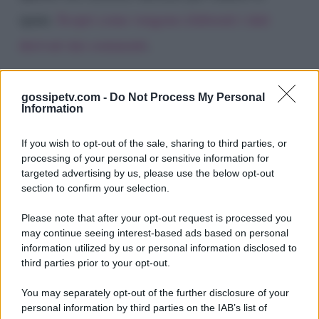
spam.
Scopri come vengono elaborati i dati
derivati dai commenti
.
gossipetv.com -
Do Not Process My Personal
Information
If you wish to opt-out of the sale, sharing to third parties, or
processing of your personal or sensitive information for
targeted advertising by us, please use the below opt-out
section to confirm your selection.
Please note that after your opt-out request is processed you
Gossip e TV è un sito di MASTE S.r.l.
may continue seeing interest-based ads based on personal
viale Luigi Majno n. 21 - 20129 Milano (MI)
information utilized by us or personal information disclosed to
third parties prior to your opt-out.
P.Iva 10909580960
You may separately opt-out of the further disclosure of your
personal information by third parties on the IAB’s list of
Categorie