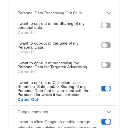
downstream participants.
Gossip
Personal Data Processing Opt Outs
This information may also be disclosed by us to third parties
on the IAB’s List of Downstream Participants that may further
I want to opt-out of the Sharing of my
Televisione
disclose it to other third parties.
personal data.
Opted In
Please note that this website/app uses one or more Google
services and may gather and store information including but
I want to opt-out of the Sale of my
Programmi TV
Personal Data.
not limited to your visit or usage behaviour. You may click to
Opted In
grant or deny consent to Google and its third-party tags to
use your data for below specified purposes in below Google
Amici
I want to opt-out of processing my
consent section.
Personal Data for Targeted Advertising.
Opted In
Ballando Con Le Stelle
I want to opt-out of Collection, Use,
Retention, Sale, and/or Sharing of my
Grande Fratello
Personal Data that Is Unrelated with the
Purposes for which it was collected.
Opted Out
Isola Dei Famosi
Google consents
Pechino Express
I want to allow Google to enable storage
related to advertising like cookies on web or