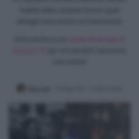
fratello della cantante Emma: quali
dettagli sono emersi sul matrimonio
Entra anche tu sul
canale WhatsApp di
Gossip e TV
per non perderti nemmeno
una notizia!
Mirko Vitali
18 Giugno 2026
2 minuti di lettura