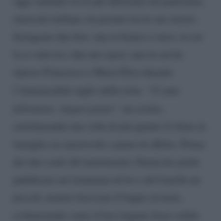
oggi cantante tra le più affermate nel panorama
musicale italiano, ha postato tra le sue stories
Instagram due foto: una in bianco e nero, in cui
la si vede tra i due neo sposi, una in cui ha
ripreso Francesco e Maria Elisa durante
l’immancabile taglio della torta.
“Vi amo
follemente. Auguri patati”,
ha scritto,
sottolineando una volta di più quanto il clima in
famiglia sia amorevole e pieno di affetto. Prima
dei due scatti del matrimonio, Emma ha anche
pubblicato un’istantanea di lei e del fratello da
piccoli, mentre facevano il bagno al mare,
evidenziando come il loro legame fosse solido