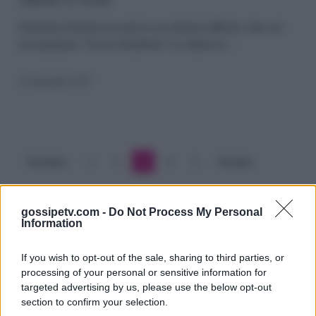
difficile:
la
Elisabetta Franchi racconta la sua infanzia difficile: tutto sul
documentario "Essere Elisabetta" La stilista ed…
stilista
si
12 Settembre 2019
svela
Precedente
1
2
3
4
5
Prossimo
gossipetv.com -
Do Not Process My Personal
Information
If you wish to opt-out of the sale, sharing to third parties, or
processing of your personal or sensitive information for
targeted advertising by us, please use the below opt-out
section to confirm your selection.