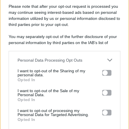
Please note that after your opt-out request is processed you
Gossip e TV è un sito di MASTE S.r.l.
may continue seeing interest-based ads based on personal
viale Luigi Majno n. 21 - 20129 Milano (MI)
information utilized by us or personal information disclosed to
P.Iva 10909580960
third parties prior to your opt-out.
You may separately opt-out of the further disclosure of your
personal information by third parties on the IAB’s list of
Categorie
downstream participants.
Gossip
Personal Data Processing Opt Outs
This information may also be disclosed by us to third parties
on the IAB’s List of Downstream Participants that may further
I want to opt-out of the Sharing of my
Televisione
disclose it to other third parties.
personal data.
Opted In
Please note that this website/app uses one or more Google
services and may gather and store information including but
I want to opt-out of the Sale of my
Programmi TV
Personal Data.
not limited to your visit or usage behaviour. You may click to
Opted In
grant or deny consent to Google and its third-party tags to
Amici
use your data for below specified purposes in below Google
I want to opt-out of processing my
consent section.
Personal Data for Targeted Advertising.
Opted In
Ballando Con Le Stelle