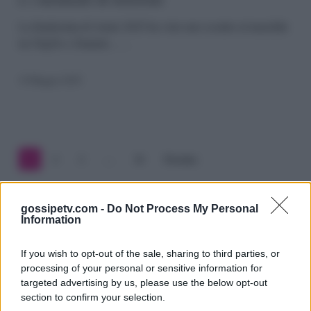
il
vincitore,
La finalissima di Amici 2025 ha visto uno scontro al maschile
tra TrigNo e Daniele……
gli
altri
19 Maggio 2025
premi
e
i
1
2
3
…
34
Prossimo
momenti
di
gossipetv.com -
Do Not Process My Personal
Information
tensione
If you wish to opt-out of the sale, sharing to third parties, or
processing of your personal or sensitive information for
targeted advertising by us, please use the below opt-out
section to confirm your selection.