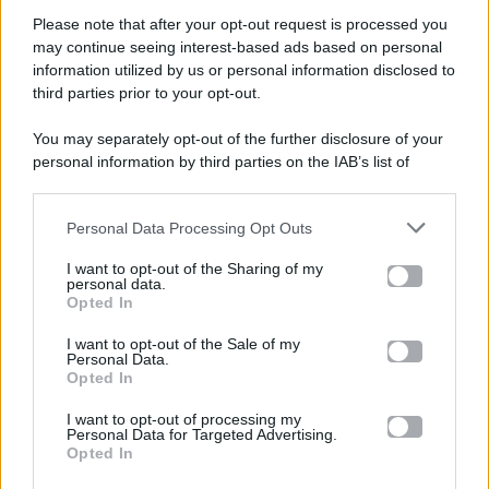
Please note that after your opt-out request is processed you
Gossip e TV è un sito di MASTE S.r.l.
may continue seeing interest-based ads based on personal
viale Luigi Majno n. 21 - 20129 Milano (MI)
information utilized by us or personal information disclosed to
P.Iva 10909580960
third parties prior to your opt-out.
You may separately opt-out of the further disclosure of your
personal information by third parties on the IAB’s list of
Categorie
downstream participants.
Gossip
Personal Data Processing Opt Outs
This information may also be disclosed by us to third parties
on the IAB’s List of Downstream Participants that may further
I want to opt-out of the Sharing of my
Televisione
disclose it to other third parties.
personal data.
Opted In
Please note that this website/app uses one or more Google
services and may gather and store information including but
I want to opt-out of the Sale of my
Programmi TV
Personal Data.
not limited to your visit or usage behaviour. You may click to
Opted In
grant or deny consent to Google and its third-party tags to
Amici
use your data for below specified purposes in below Google
I want to opt-out of processing my
consent section.
Personal Data for Targeted Advertising.
Opted In
Ballando Con Le Stelle