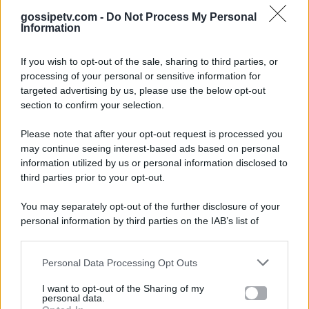
gossipetv.com -
Do Not Process My Personal
Information
If you wish to opt-out of the sale, sharing to third parties, or
processing of your personal or sensitive information for
targeted advertising by us, please use the below opt-out
section to confirm your selection.
Please note that after your opt-out request is processed you
Gossip e TV è un sito di MASTE S.r.l.
may continue seeing interest-based ads based on personal
viale Luigi Majno n. 21 - 20129 Milano (MI)
information utilized by us or personal information disclosed to
third parties prior to your opt-out.
P.Iva 10909580960
You may separately opt-out of the further disclosure of your
personal information by third parties on the IAB’s list of
Categorie
downstream participants.
Gossip
Personal Data Processing Opt Outs
This information may also be disclosed by us to third parties
on the IAB’s List of Downstream Participants that may further
I want to opt-out of the Sharing of my
Televisione
disclose it to other third parties.
personal data.