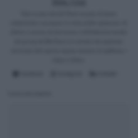
Mirko Vitali
Nato in una città del Nord, un paio di lauree
umanistiche e un master in critica dello spettacolo. Si
diletta a scrivere di televisione e dell'infernale mondo
del gossip del Bel Paese (è convinto che qualcuno
dovrà pur farlo questo ingrato mestiere di spifferare i
fattacci altrui).
Facebook
Instagram
LinkedIn
Lascia una risposta