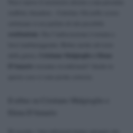
Non è nuovo il mormorio attorno a una presunta
staffetta Amadeus – Cattelan. Già nelle scorse
settimane si era parlato di tale possibile
sostituzione
. Ora l’indiscrezione è tornata a
farsi tambureggiante. Rebus anche sul resto
Cristiano Malgioglio e Elena
della giuria.
D’Amario
verranno riconfermati? Anche in
questo caso ci sono poche certezze.
Il rebus su Cristiano Malgioglio e
Elena D’Amario
Di recente, i ben informati hanno spiegato che