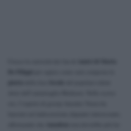
Amici di Maria
Cresce la curiosità dei fan di
De Filippi
per sapere come sarà composta la
giuria
Serale
della fase
del popolare talent
show dell’ammiraglia Mediaset. Nelle scorse
ore, l’esperto di gossip Amedeo Venza ha
lanciato un’indiscrezione alquanto interessante,
Amadeus
affermando che
non dovrebbe più far