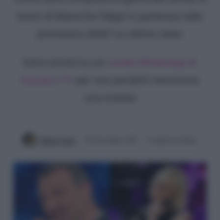
Amici di Maria De Filippi in partenza nella
primavera 2026? Le ultime news
Entra anche tu sul
canale WhatsApp di
Gossip e TV
per non perderti nemmeno
una notizia!
Mirko Vitali
30 Novembre 2025
2 minuti di lettura