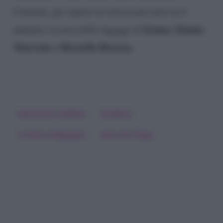
Cattelan, gli esperti di retroscena televisivi
Irama, Emma
puntano sui possibili ingaggi di
Marrone e Rossella Brescia.
Alessandro Cattelan
Amadeus
Cristiano Malgioglio
Maria De Filippi