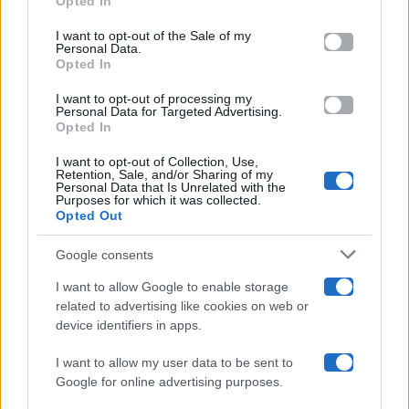
Opted In
Please note that this website/app uses one or more Google
services and may gather and store information including but
I want to opt-out of the Sale of my
Programmi TV
Personal Data.
not limited to your visit or usage behaviour. You may click to
Opted In
grant or deny consent to Google and its third-party tags to
use your data for below specified purposes in below Google
Amici
I want to opt-out of processing my
consent section.
Personal Data for Targeted Advertising.
Opted In
Ballando Con Le Stelle
I want to opt-out of Collection, Use,
Retention, Sale, and/or Sharing of my
Grande Fratello
Personal Data that Is Unrelated with the
Purposes for which it was collected.
Opted Out
Isola Dei Famosi
Google consents
Pechino Express
I want to allow Google to enable storage
related to advertising like cookies on web or
Uomini E Donne
device identifiers in apps.
I want to allow my user data to be sent to
Google for online advertising purposes.
Maste S.r.l.