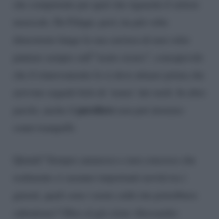
che competente per quel che riguarda il settore
musicale. De Filippi, però, ha più volte
dimostrato lungo la sua carriera di non voler
puntare sempre sull'”usato sicuro”, consapevole
che il rinnovamento lo si deve attuare prima che
arrivino segnali forti di ‘usura’ dei ruoli. In altre
paroliere
parole, anche il
non può dormire
sonni tranquilli.
Quindi? Sempre ammesso e non concesso che
realmente ci saranno importanti novità tra i
giurati, quali sono i nomi caldi che potrebbero
subentrare? Oltre al già citato Alessandro