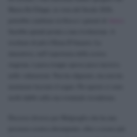
Maria De Filippi, in vista del Serale 2026,
potrebbe cambiare in blocco i giurati di
Amici
.
Sarebbe quindi pronta a una rivoluzione. A
rischiare di più è Elena D’Amario. La
danzatrice, nell’esperienza della scorsa
stagione, è parsa troppo spesso poco incisiva
nelle valutazioni. Non ha sfigurato, ma non ha
nemmeno lasciato il segno. Per questo ci sono
molti dubbi sulla sua eventuale riconferma.
Discorso diverso per Malgioglio che ha una
presenza scenica dirompente, oltre a essere più