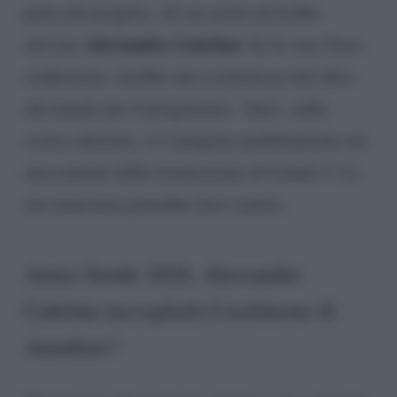
parte del progetto. Al suo posto dovrebbe
Alessandro Cattelan
arrivare
. Se la voce fosse
confermata, sarebbe una scommessa tutt’altro
che banale per il programma. ‘Ama’, nella
scorsa edizione, si è integrato perfettamente nei
meccanismi della trasmissione di Canale 5. La
sua mancanza potrebbe farsi sentire.
Amici Serale 2026, Alessandro
Cattelan raccoglierà il testimone di
Amadeus?