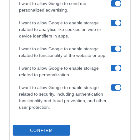
I want to allow Google to send me
Chi siamo
personalized advertising.
Collabora con noi
I want to allow Google to enable storage
related to analytics like cookies on web or
device identifiers in apps.
Contatti
I want to allow Google to enable storage
Privacy Policy
related to functionality of the website or app.
Cookie Policy
I want to allow Google to enable storage
related to personalization.
Pubblicità
I want to allow Google to enable storage
related to security, including authentication
functionality and fraud prevention, and other
user protection.
© 2026 Gossip e Tv. email:
redazione@gossipetv.com
-
Preferenze Privacy
- Riproduzione riservata - Photo
CONFIRM
Credits: Le immagini presenti in questo sito sono di
proprietà di Maste Srl