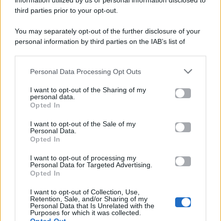
information utilized by us or personal information disclosed to
P.Iva 10909580960
third parties prior to your opt-out.
You may separately opt-out of the further disclosure of your
personal information by third parties on the IAB’s list of
Categorie
downstream participants.
Gossip
Personal Data Processing Opt Outs
This information may also be disclosed by us to third parties
on the IAB’s List of Downstream Participants that may further
I want to opt-out of the Sharing of my
Televisione
disclose it to other third parties.
personal data.
Opted In
Please note that this website/app uses one or more Google
services and may gather and store information including but
I want to opt-out of the Sale of my
Programmi TV
Personal Data.
not limited to your visit or usage behaviour. You may click to
Opted In
grant or deny consent to Google and its third-party tags to
Amici
use your data for below specified purposes in below Google
I want to opt-out of processing my
consent section.
Personal Data for Targeted Advertising.
Opted In
Ballando Con Le Stelle
I want to opt-out of Collection, Use,
Retention, Sale, and/or Sharing of my
Grande Fratello
Personal Data that Is Unrelated with the
Purposes for which it was collected.