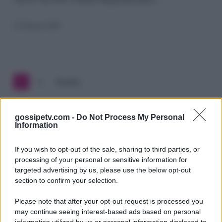
aver
fatto
23 Gennaio 2020
questo”
1
2
Prossimo
gossipetv.com -
Do Not Process My Personal
Information
If you wish to opt-out of the sale, sharing to third parties, or
processing of your personal or sensitive information for
targeted advertising by us, please use the below opt-out
section to confirm your selection.
Please note that after your opt-out request is processed you
Gossip e TV è un sito di MASTE S.r.l.
may continue seeing interest-based ads based on personal
viale Luigi Majno n. 21 - 20129 Milano (MI)