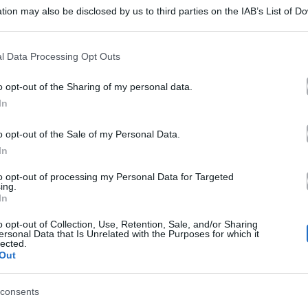
a
5 Settembre 2019
tion may also be disclosed by us to third parties on the IAB’s List of 
 that may further disclose it to other third parties.
orte
 that this website/app uses one or more Google services and may gath
ell’ex
l Data Processing Opt Outs
including but not limited to your visit or usage behaviour. You may click 
riana
 to Google and its third-party tags to use your data for below specifi
idanzato
Archivio
Gossip
o opt-out of the Sharing of my personal data.
ogle consent section.
rande
In
Ariana Grande piange sul palco. Il dolore
ac
iange
per gli ex: “Momento duro”
iller
o opt-out of the Sale of my Personal Data.
In
ul
Ariana Grande scoppia di nuovo a piangere sul palco. Il
dolore per gli ex e…
to opt-out of processing my Personal Data for Targeted
alco.
ing.
In
8 Luglio 2019
o opt-out of Collection, Use, Retention, Sale, and/or Sharing
olore
ersonal Data that Is Unrelated with the Purposes for which it
lected.
er
Out
riana
li
Musica
consents
rande
Ariana Grande scoppia a piangere per
x: