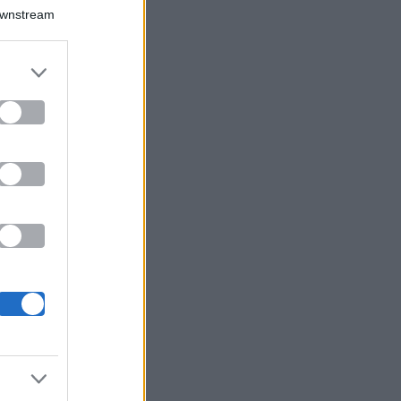
Downstream
er and store
to grant or
ed purposes