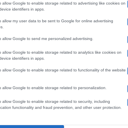
o allow Google to enable storage related to advertising like cookies on
coppia
Mac Miller durante un’esibizione
Momento
evice identifiers in apps.
uro”
Ariana Grande scoppia a piangere mentre esegue una
o allow my user data to be sent to Google for online advertising
canzone dedicata a Mac Miller Ariana Grande…
iangere
s.
er
to allow Google to send me personalized advertising.
13 Giugno 2019
ac
o allow Google to enable storage related to analytics like cookies on
iller
evice identifiers in apps.
riana
urante
Gossip
o allow Google to enable storage related to functionality of the website
rande
Ariana Grande mostra la foto del suo
n’esibizione
ostra
cervello malato: “Non è uno scherzo”
o allow Google to enable storage related to personalization.
a
La foto del cervello di Ariana Grande su Instagram: la
o allow Google to enable storage related to security, including
cantante è ancora malata Ariana…
cation functionality and fraud prevention, and other user protection.
oto
el
12 Aprile 2019