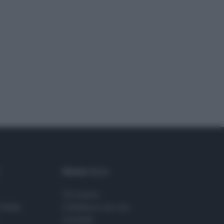
Maste S.r.l.
Chi siamo
Stelle
Collabora con noi
Contatti