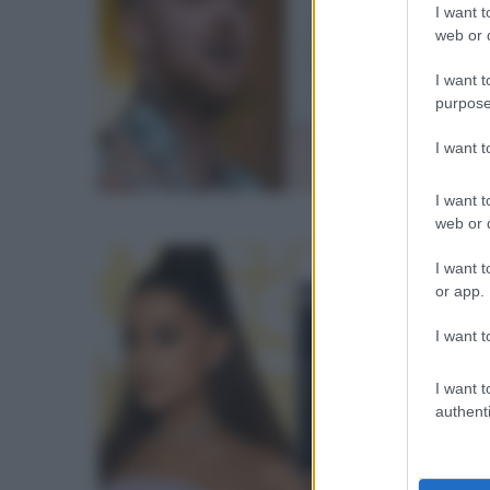
I want t
s
“
web or d
a
d
I want t
p
purpose
p
I want 
M
I want t
M
web or d
A
d
I want t
or app.
G
u
m
I want t
l
I want t
authenti
f
d