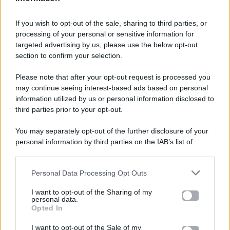
Alice
Campello”
If you wish to opt-out of the sale, sharing to third parties, or
processing of your personal or sensitive information for
targeted advertising by us, please use the below opt-out
section to confirm your selection.
Please note that after your opt-out request is processed you
Gossip e TV è un sito di MASTE S.r.l.
may continue seeing interest-based ads based on personal
viale Luigi Majno n. 21 - 20129 Milano (MI)
information utilized by us or personal information disclosed to
P.Iva 10909580960
third parties prior to your opt-out.
You may separately opt-out of the further disclosure of your
personal information by third parties on the IAB’s list of
Categorie
downstream participants.
Gossip
Personal Data Processing Opt Outs
This information may also be disclosed by us to third parties
on the IAB’s List of Downstream Participants that may further
I want to opt-out of the Sharing of my
Televisione
disclose it to other third parties.
personal data.
Opted In
Please note that this website/app uses one or more Google
services and may gather and store information including but
I want to opt-out of the Sale of my