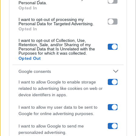
Programmi TV
Personal Data.
not limited to your visit or usage behaviour. You may click to
Opted In
grant or deny consent to Google and its third-party tags to
Amici
use your data for below specified purposes in below Google
I want to opt-out of processing my
consent section.
Personal Data for Targeted Advertising.
Opted In
Ballando Con Le Stelle
I want to opt-out of Collection, Use,
Retention, Sale, and/or Sharing of my
Grande Fratello
Personal Data that Is Unrelated with the
Purposes for which it was collected.
Opted Out
Isola Dei Famosi
Google consents
Pechino Express
I want to allow Google to enable storage
related to advertising like cookies on web or
Uomini E Donne
device identifiers in apps.
I want to allow my user data to be sent to
Google for online advertising purposes.
Maste S.r.l.
I want to allow Google to send me
Chi siamo
personalized advertising.