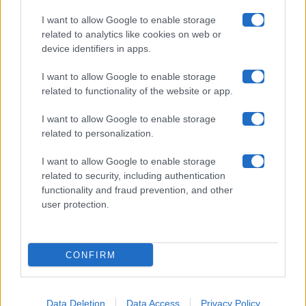
Collabora con noi
I want to allow Google to enable storage
related to analytics like cookies on web or
device identifiers in apps.
Contatti
I want to allow Google to enable storage
Privacy Policy
related to functionality of the website or app.
Cookie Policy
I want to allow Google to enable storage
related to personalization.
Pubblicità
I want to allow Google to enable storage
related to security, including authentication
functionality and fraud prevention, and other
user protection.
© 2026 Gossip e Tv. email:
redazione@gossipetv.com
-
Preferenze Privacy
- Riproduzione riservata - Photo
CONFIRM
Credits: Le immagini presenti in questo sito sono di
proprietà di Maste Srl
Data Deletion
Data Access
Privacy Policy
x-
facebook
instagram