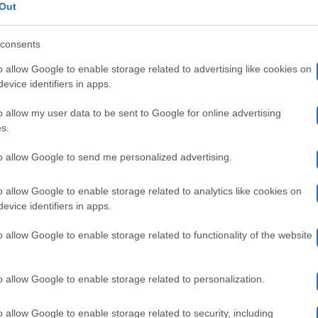
Out
ignorini:
Vi
consents
ico
Ballando Con Le Stelle
o allow Google to enable storage related to advertising like cookies on
evice identifiers in apps.
vaffa”
Il “vaffa” di Barbara d’Urso a Lucarelli
ome
o allow my user data to be sent to Google for online advertising
i
(video) e la lettera fiume di Alba Parietti
i
s.
arbara
a
Il "vaffa" di Barbara d'Urso a Selvaggia Lucarelli e la
to allow Google to send me personalized advertising.
lettera aperta di Alba Parietti…
’Urso
ancato
o allow Google to enable storage related to analytics like cookies on
i
28 Settembre 2025
evice identifiers in apps.
ucarelli
ispetto”
o allow Google to enable storage related to functionality of the website
video)
ucrezia
Gossip
o allow Google to enable storage related to personalization.
ante
Lucrezia Lante della Rovere attacca Alba
a
o allow Google to enable storage related to security, including