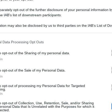
arietti
piangere” alcuni addetti ai lavori: la
tudio:
spiegazione della conduttrice
rately opt-out of the further disclosure of your personal information by
uriosa
he IAB’s list of downstream participants.
ha
ideo
Alba Parietti ha perso le staffe mentre si trovava a Sanremo:
tion may also be disclosed by us to third parties on the IAB’s List of 
il retroscena e la…
atto
ella
 that may further disclose it to other third parties.
iangere”
3 Marzo 2026
furiata
 that this website/app uses one or more Google services and may gath
l Data Processing Opt Outs
including but not limited to your visit or usage behaviour. You may click 
lcuni
 to Google and its third-party tags to use your data for below specifi
o opt-out of the Sharing of my personal data.
ddetti
ogle consent section.
In
lba
Televisione
i
o opt-out of the Sale of my Personal Data.
arietti
Alba Parietti vuota il sacco su Signorini:
avori:
In
uota
“Vi dico come mi ha mancato di rispetto”
a
to opt-out of processing my Personal Data for Targeted
ing.
piegazione
Alba Parietti racconta i litigi avuti con Alfonso Signorini:
In
"Ecco quando mi ha ferito di…
acco
ella
o opt-out of Collection, Use, Retention, Sale, and/or Sharing
ersonal Data that Is Unrelated with the Purposes for which it
u
onduttrice
28 Gennaio 2026
lected.