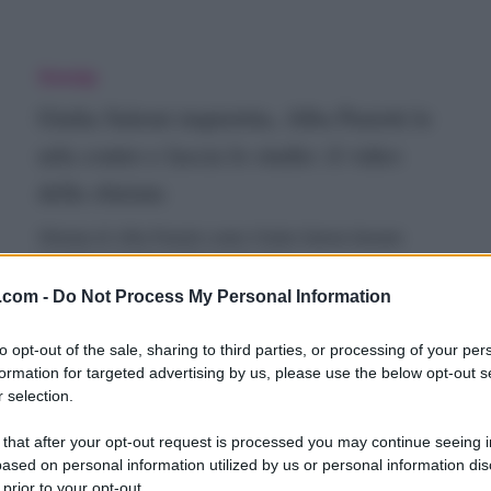
onosillabi”:
iulia
Gossip
oi
alemi
Giulia Salemi impietrita, Alba Parietti le
mpietrita,
urla contro e lascia lo studio: il video
ommento
della sfuriata
lba
iume
arietti
i
Sfuriata di Alba Parietti contro Giulia Salemi durante
l'ospitata al podcast "Non lo faccio x…
e
lba
.com -
Do Not Process My Personal Information
rla
14 Marzo 2026
arietti
ontro
to opt-out of the sale, sharing to third parties, or processing of your per
formation for targeted advertising by us, please use the below opt-out s
 selection.
anremo,
Televisione
ascia
 that after your opt-out request is processed you may continue seeing i
lba
Sanremo, Alba Parietti furiosa “ha fatto
o
ased on personal information utilized by us or personal information dis
 prior to your opt-out.