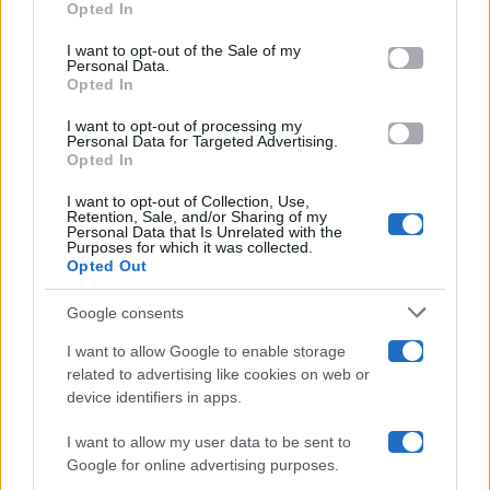
Opted In
Please note that this website/app uses one or more Google
services and may gather and store information including but
I want to opt-out of the Sale of my
Programmi TV
Personal Data.
not limited to your visit or usage behaviour. You may click to
Opted In
grant or deny consent to Google and its third-party tags to
use your data for below specified purposes in below Google
Amici
I want to opt-out of processing my
consent section.
Personal Data for Targeted Advertising.
Opted In
Ballando Con Le Stelle
I want to opt-out of Collection, Use,
Retention, Sale, and/or Sharing of my
Grande Fratello
Personal Data that Is Unrelated with the
Purposes for which it was collected.
Opted Out
Isola Dei Famosi
Google consents
Pechino Express
I want to allow Google to enable storage
related to advertising like cookies on web or
Uomini E Donne
device identifiers in apps.
I want to allow my user data to be sent to
Google for online advertising purposes.
Maste S.r.l.