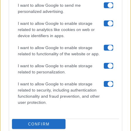
I want to allow Google to send me
Chi siamo
personalized advertising.
Collabora con noi
I want to allow Google to enable storage
related to analytics like cookies on web or
device identifiers in apps.
Contatti
I want to allow Google to enable storage
Privacy Policy
related to functionality of the website or app.
Cookie Policy
I want to allow Google to enable storage
related to personalization.
Pubblicità
I want to allow Google to enable storage
related to security, including authentication
functionality and fraud prevention, and other
user protection.
© 2026 Gossip e Tv. email:
redazione@gossipetv.com
-
Preferenze Privacy
- Riproduzione riservata - Photo
CONFIRM
Credits: Le immagini presenti in questo sito sono di