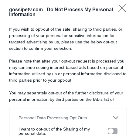
gossipetv.com -
Do Not Process My Personal
Information
If you wish to opt-out of the sale, sharing to third parties, or
processing of your personal or sensitive information for
targeted advertising by us, please use the below opt-out
section to confirm your selection.
Please note that after your opt-out request is processed you
Gossip e TV è un sito di MASTE S.r.l.
may continue seeing interest-based ads based on personal
viale Luigi Majno n. 21 - 20129 Milano (MI)
information utilized by us or personal information disclosed to
third parties prior to your opt-out.
P.Iva 10909580960
You may separately opt-out of the further disclosure of your
personal information by third parties on the IAB’s list of
Categorie
downstream participants.
Gossip
Personal Data Processing Opt Outs
This information may also be disclosed by us to third parties
on the IAB’s List of Downstream Participants that may further
I want to opt-out of the Sharing of my
Televisione
disclose it to other third parties.
personal data.