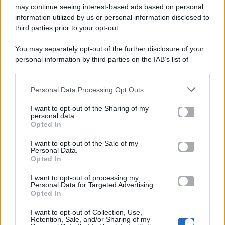
Gossip e TV è un sito di MASTE S.r.l.
may continue seeing interest-based ads based on personal
viale Luigi Majno n. 21 - 20129 Milano (MI)
information utilized by us or personal information disclosed to
P.Iva 10909580960
third parties prior to your opt-out.
You may separately opt-out of the further disclosure of your
personal information by third parties on the IAB’s list of
Categorie
downstream participants.
Gossip
Personal Data Processing Opt Outs
This information may also be disclosed by us to third parties
on the IAB’s List of Downstream Participants that may further
I want to opt-out of the Sharing of my
Televisione
disclose it to other third parties.
personal data.
Opted In
Please note that this website/app uses one or more Google
services and may gather and store information including but
I want to opt-out of the Sale of my
Programmi TV
Personal Data.
not limited to your visit or usage behaviour. You may click to
Opted In
grant or deny consent to Google and its third-party tags to
Amici
use your data for below specified purposes in below Google
I want to opt-out of processing my
consent section.
Personal Data for Targeted Advertising.
Opted In
Ballando Con Le Stelle
I want to opt-out of Collection, Use,
Retention, Sale, and/or Sharing of my
Grande Fratello