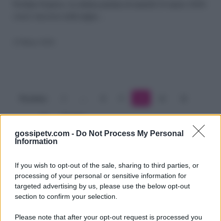
settima
Pechino Express, la settima puntata di martedì 24 marzo 2020:
cosa è successo nella tappa…
puntata,
la
25 Marzo 2020
rivincita
delle
Collegiali
Precedente
1
…
8
9
10
11
12
…
23
Prossimo
gossipetv.com -
Do Not Process My Personal
Information
If you wish to opt-out of the sale, sharing to third parties, or
processing of your personal or sensitive information for
targeted advertising by us, please use the below opt-out
section to confirm your selection.
Please note that after your opt-out request is processed you