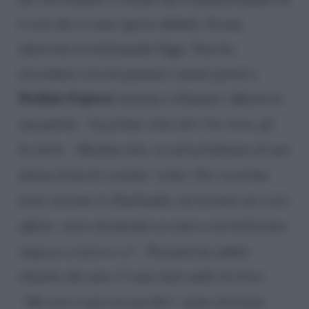
è così che si sono spesso definiti. In una
intervista al settimanale Oggi, Vera ha
raccontato cosa ha pensato i primi giorni a
Pechino Express
insieme a Gennaro. Queste le
sue parole:
“La prima volta che l’ho visto, gli
ho detto: ‘Mamma mia, sei più profumato di una
donna di facili costumi’ (ride). Poi, la prima
notte insieme in Thailandia, mi ha fatto un certo
effetto: stavo dormendo accanto a un bellissimo
ragazzo a torso n..o!”
. Poi però ha subito
chiarito che non c’è mai stato nulla tra loro:
“Ma non è nato nessun flirt: siamo diventati