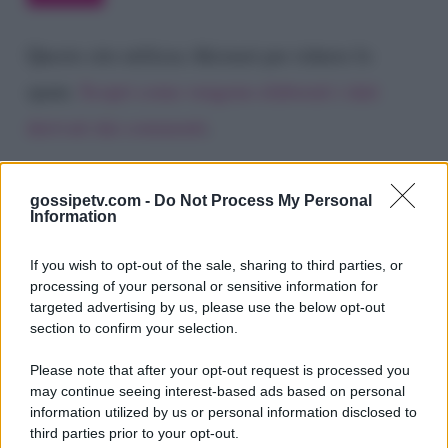
Questo sito utilizza Akismet per ridurre lo
spam.
Scopri come vengono elaborati i dati
derivati dai commenti
.
gossipetv.com -
Do Not Process My Personal
Information
If you wish to opt-out of the sale, sharing to third parties, or
processing of your personal or sensitive information for
targeted advertising by us, please use the below opt-out
section to confirm your selection.
Please note that after your opt-out request is processed you
Gossip e TV è un sito di MASTE S.r.l.
may continue seeing interest-based ads based on personal
viale Luigi Majno n. 21 - 20129 Milano (MI)
information utilized by us or personal information disclosed to
third parties prior to your opt-out.
P.Iva 10909580960