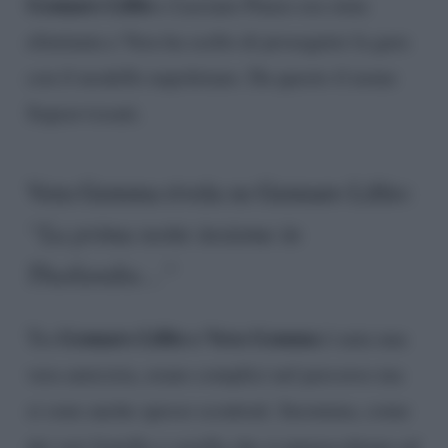
Gennaro Lillio
e Luciano Punzo era stata
eliminata e Vera ha scelto di proseguire la gara
con il modello napoletano. Da questo il nome
Sopravvissuti.
Vera Gemma rivela su Gennaro Lillio:
“La prima notte insieme in
Thailandia…”
Gennaro Lillio e Vera Gemma
Tra
è nata una
vera amicizia, erano complici nel percorso ma
si sono anche spesso scontrati. Insomma, come
dei veri fratello e sorella che si punzecchiano ed