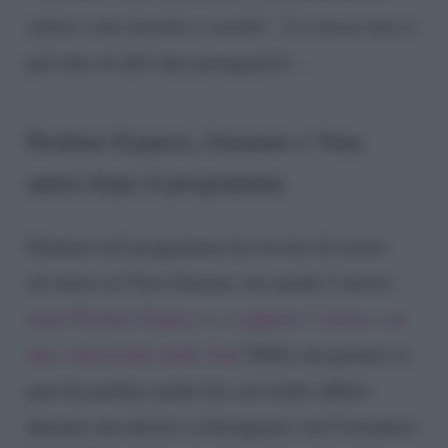
subito come fratello e sorella”
. Lo stesso non si
può dire di altri due protagonisti…
Pechino Express, Gennaro e Vera
amici dopo il programma
Gennaro nel programma ha trovato di sicuro
un’amica in Vera Gemma, ma anche l’amore:
dopo Pechino Express è scoppiato l’amore con
una concorrente delle Top
! Della sua partner in
gara ha parlato anche lui con molto affetto
durante una diretta su Instagram con Costantino