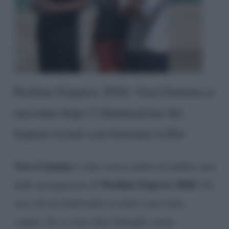
Pechino Express 2020, Vera Gemma si
racconta dopo l’eliminazione dei
Sopravvissuti con Gennaro Lillio
Vera Gemma
è stata senza ombra di dubbio una
Pechino Express 2020
delle protagoniste di
. Un
cast che ha funzionato in tutto e per tutto,
coppie che si sono date battaglie senza