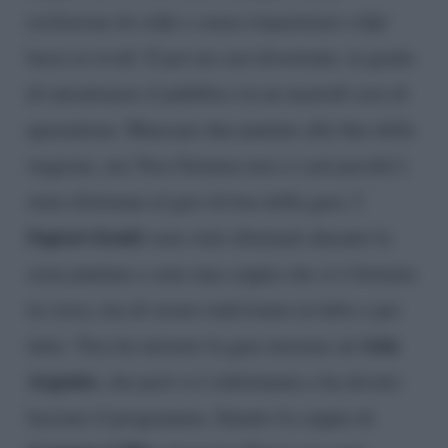
esclusione di colpi e senza risparmiare colpi
bassi ai rivali. E poi un cast divertente, in grado
di intrattenere il pubblico in un martedì sera di
quarantena. Mancano due puntate alla fine della
stagione, ma Vera Gemma non ci sarà perché è
stata eliminata al giro di boa della gara. I
Sopravvissuti
sono stati eliminati durante la
sesta puntata e sono una coppia che si è formata
in corsa, ma di sicuro indovinata in tutto e per
Asia
tutto. Vera ha iniziato la gara insieme ad
Argento
, che però si è infortunata e ha dovuto
lasciare il programma. Intanto la coppia di