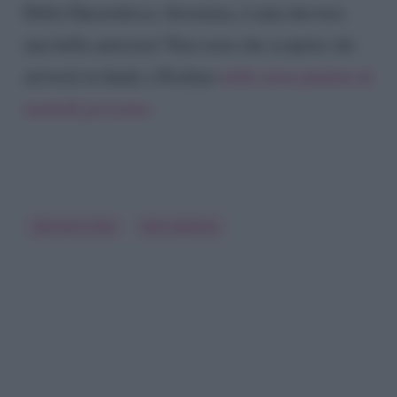
Della Gherardesca. Insomma, è nata davvero
una bella amicizia! Non resta che scoprire chi
arriverà in finale a Pechino
nella nona puntata di
martedì prossimo
.
Gennaro Lillio
Vera Gemma