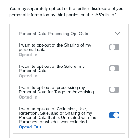
You may separately opt-out of the further disclosure of your
personal information by third parties on the IAB’s list of
Categorie
downstream participants.
Gossip
Personal Data Processing Opt Outs
This information may also be disclosed by us to third parties
on the IAB’s List of Downstream Participants that may further
I want to opt-out of the Sharing of my
Televisione
disclose it to other third parties.
personal data.
Opted In
Please note that this website/app uses one or more Google
services and may gather and store information including but
I want to opt-out of the Sale of my
Programmi TV
Personal Data.
not limited to your visit or usage behaviour. You may click to
Opted In
grant or deny consent to Google and its third-party tags to
use your data for below specified purposes in below Google
Amici
I want to opt-out of processing my
consent section.
Personal Data for Targeted Advertising.
Opted In
Ballando Con Le Stelle
I want to opt-out of Collection, Use,
Retention, Sale, and/or Sharing of my
Grande Fratello
Personal Data that Is Unrelated with the
Purposes for which it was collected.
Opted Out
Isola Dei Famosi