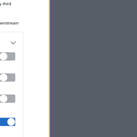
 third
Downstream
er and store
to grant or
ed purposes