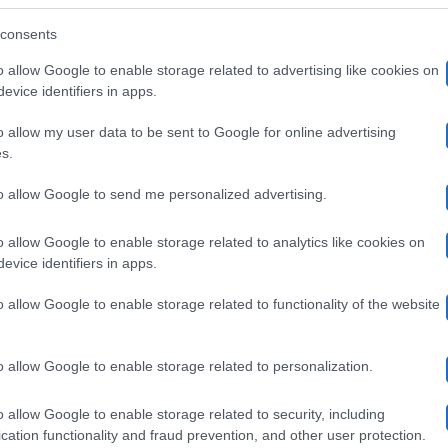
untata
30 Novembre 2023
pisodi
consents
o allow Google to enable storage related to advertising like cookies on
evice identifiers in apps.
n
Televisione
o allow my user data to be sent to Google for online advertising
rofessore
Un Professore 2, che malattia ha Dante?
:
s.
,
rame
Qual è la malattia di Dante in Un Professore 2? Tutto sul
to allow Google to send me personalized advertising.
grande quesito della…
he
o allow Google to enable storage related to analytics like cookies on
alattia
30 Novembre 2023
evice identifiers in apps.
a
o allow Google to enable storage related to functionality of the website
ante?
bliterated
Televisione
o allow Google to enable storage related to personalization.
erie
Obliterated serie tv Netflix: quando esce e
o allow Google to enable storage related to security, including
v
di cosa parla?
cation functionality and fraud prevention, and other user protection.