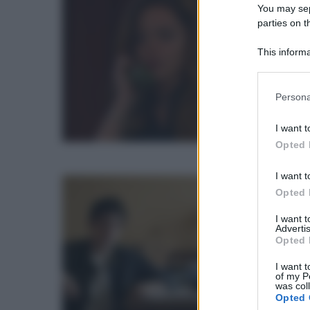
You may sepa
T
parties on t
A
This informa
s
Participants
d
Please note
Persona
information 
3
deny consent
I want t
in below Go
d
Opted 
2
I want t
A
Opted 
U
I want 
Advertis
P
Opted 
2
I want t
of my P
t
was col
Opted 