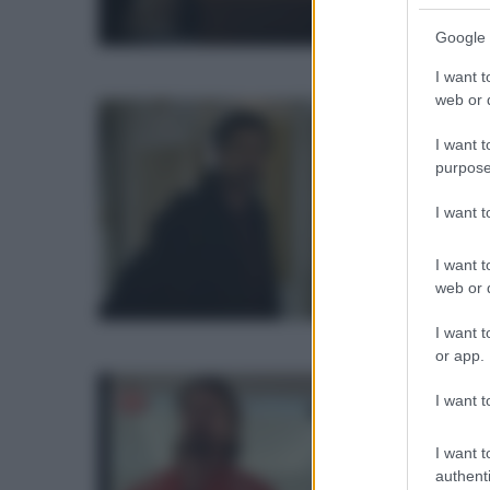
p
e
Google 
5
I want t
web or d
U
e
I want t
P
6
purpose
2
t
I want 
c
I want t
m
web or d
h
I want t
D
or app.
O
I want t
s
I want t
t
authenti