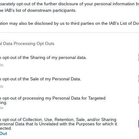
rately opt-out of the further disclosure of your personal information by
erra
Anticipazioni Terra Amara stasera
he IAB’s list of downstream participants.
mara
domenica 3 dicembre 2023
tion may also be disclosed by us to third parties on the IAB’s List of 
tasera
 that may further disclose it to other third parties.
Anticipazioni Terra Amara in onda domenica 3 dicembre
2023 in prima serata su Canale 5:…
omenica
 that this website/app uses one or more Google services and may gath
l Data Processing Opt Outs
including but not limited to your visit or usage behaviour. You may click 
3 Dicembre 2023
 to Google and its third-party tags to use your data for below specifi
o opt-out of the Sharing of my personal data.
ogle consent section.
icembre
In
023
o opt-out of the Sale of my Personal Data.
nticipazioni
Televisione
In
n
Anticipazioni Un Professore 2 terza
to opt-out of processing my Personal Data for Targeted
ing.
rofessore
puntata episodi 5 e 6: trame
In
Un Professore 2, dove siamo rimasti e cosa aspettarsi dalla
o opt-out of Collection, Use, Retention, Sale, and/or Sharing
ersonal Data that Is Unrelated with the Purposes for which it
terza puntata in onda su…
erza
lected.
Out