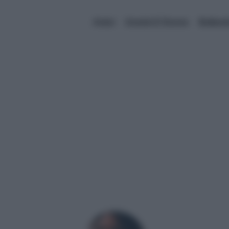
Amici
Uomini E Donne
Balland