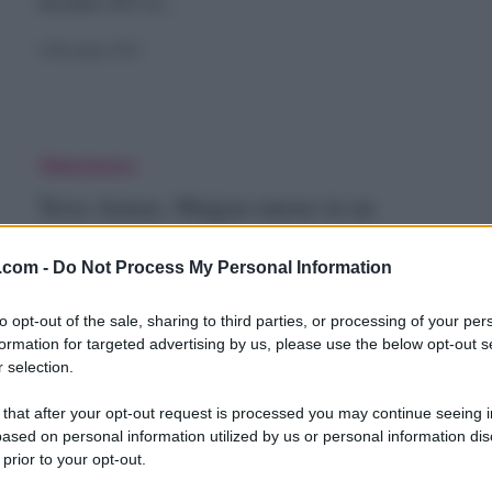
dicembre 2023 su…
icembre
4 Dicembre 2023
023,
ddio
erra
Televisione
mara,
Terra Amara, Mujgan muore in un
ujgan
ujgan
incidente aereo?
.com -
Do Not Process My Personal Information
uore
Che fine fa Mujgan di Terra Amara: la donna muore
davvero nell'incidente aereo? La risposta…
n
to opt-out of the sale, sharing to third parties, or processing of your per
formation for targeted advertising by us, please use the below opt-out s
n
3 Dicembre 2023
 selection.
ncidente
 that after your opt-out request is processed you may continue seeing i
ereo?
ased on personal information utilized by us or personal information dis
 prior to your opt-out.
nticipazioni
Televisione