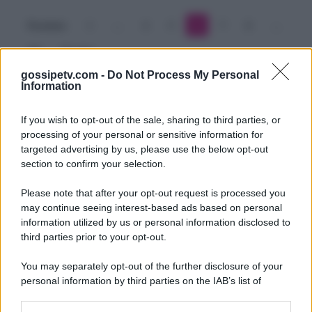
silenzio
Precedente
1
…
4
5
6
7
8
…
307
Prossimo
gossipetv.com -
Do Not Process My Personal
Information
If you wish to opt-out of the sale, sharing to third parties, or
processing of your personal or sensitive information for
targeted advertising by us, please use the below opt-out
section to confirm your selection.
Please note that after your opt-out request is processed you
Gossip e TV è un sito di MASTE S.r.l.
may continue seeing interest-based ads based on personal
viale Luigi Majno n. 21 - 20129 Milano (MI)
information utilized by us or personal information disclosed to
P.Iva 10909580960
third parties prior to your opt-out.
You may separately opt-out of the further disclosure of your
personal information by third parties on the IAB’s list of
Categorie
downstream participants.