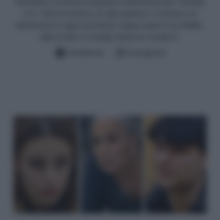
iniziando a scrivere di gossip e televisione per “Gossip
e tv”. Amo la musica, di ogni genere, il cinema e la
televisione in ogni sua forma: seguo serie tv su Netflix,
talk su Rai 1 e reality show su Canale 5.
Facebook
Instagram