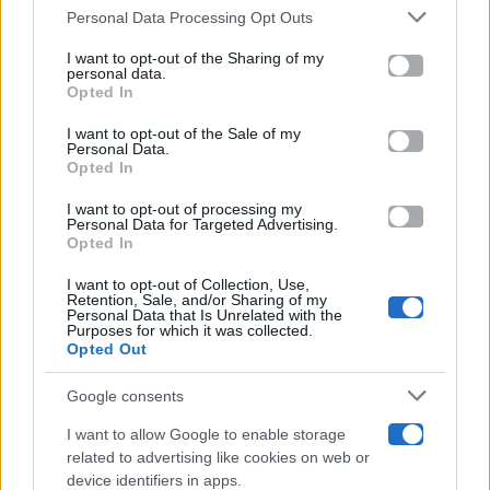
Gossip
Personal Data Processing Opt Outs
This information may also be disclosed by us to third parties
on the IAB’s List of Downstream Participants that may further
I want to opt-out of the Sharing of my
Televisione
disclose it to other third parties.
personal data.
Opted In
Please note that this website/app uses one or more Google
services and may gather and store information including but
I want to opt-out of the Sale of my
Programmi TV
Personal Data.
not limited to your visit or usage behaviour. You may click to
Opted In
grant or deny consent to Google and its third-party tags to
Amici
use your data for below specified purposes in below Google
I want to opt-out of processing my
consent section.
Personal Data for Targeted Advertising.
Opted In
Ballando Con Le Stelle
I want to opt-out of Collection, Use,
Retention, Sale, and/or Sharing of my
Grande Fratello
Personal Data that Is Unrelated with the
Purposes for which it was collected.
Opted Out
Isola Dei Famosi
Google consents
Pechino Express
I want to allow Google to enable storage
related to advertising like cookies on web or
Uomini E Donne
device identifiers in apps.