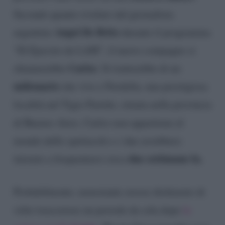
Secondo quanto rivelato dal giornalista
Angel De Brito
argentino
durante il programma
“El Ejercito de LAM”, il nuovo compagno si
Carlos
chiamerebbe
. Si tratterebbe di un
milionario
che vive a Nordelta, una prestigiosa
località nel Tigre Partido, situata nella provincia
di Buenos Aires. Carlos non appartiene al
mondo dello spettacolo e i due avrebbero
due settimane fa.
iniziato a frequentarsi circa
Probabilmente, nonostante avesse dichiarato di
voler trascorrere un periodo da sola dopo
la