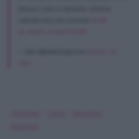
famoso y vive en Nordelta. Estarían
saliendo hace dos semanas
#LAM
pic.twitter.com/jGEF3tiS6h
— fefe (@fedeebongiorno)
January 18,
2025
China Suarez
L-Gante
Mauro Icardi
Wanda Nara