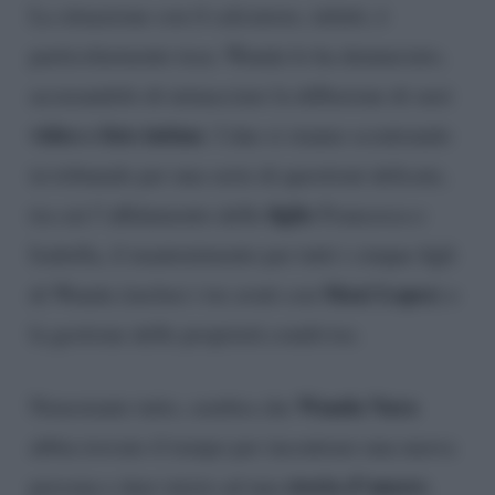
La situazione con il calciatore, infatti, è
particolarmente tesa: Wanda lo ha denunciato,
accusandolo di minacciare la diffusione di suoi
video e foto intime
. I due si stanno scontrando
in tribunale per una serie di questioni delicate,
figlie
tra cui l’affidamento delle
Francesca e
Isabella, il mantenimento per tutti i cinque figli
Maxi Lopez
di Wanda (inclusi i tre avuti con
) e
la gestione delle proprietà condivise.
Wanda Nara
Nonostante tutto, sembra che
abbia trovato il tempo per incontrare una nuova
storia d’amore
persona e dare inizio ad una
.