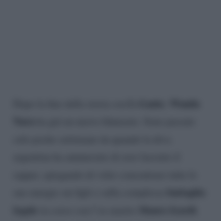
L-Gante
Wanda
Dopo la fine della storia con
,
Nara
ha già un nuovo fidanzato. Sono passate
solo poche settimane da quando la diva
argentina ha annunciato di aver lasciato il
rapper, spiegando di voler concentrare tutte le
battaglia
sue energie sui figli e sulla complessa
legale
Mauro Icardi
in corso con l’ex marito
.