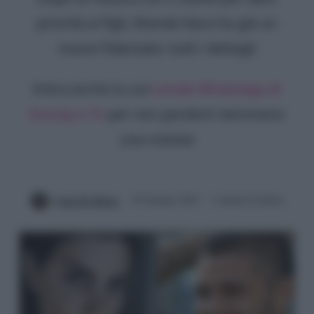
priorità ai figli, Wanda Nara ha già un
nuovo fidanzato: tutti i dettagli
Entra anche tu sul
canale WhatsApp di
Gossip e TV
per non perderti nemmeno
una notizia!
Luna De Massis
18 Gennaio 2025
2 minuti di lettura