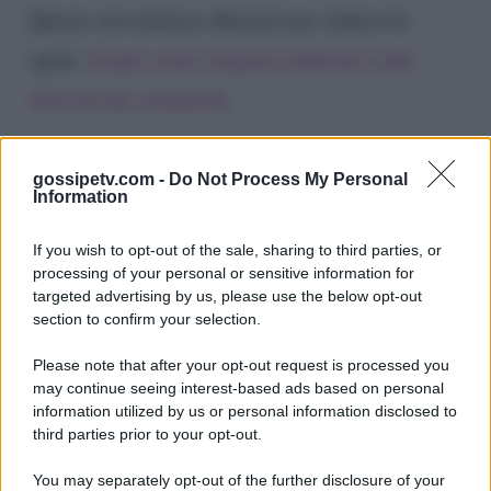
Questo sito utilizza Akismet per ridurre lo
spam.
Scopri come vengono elaborati i dati
derivati dai commenti
.
gossipetv.com -
Do Not Process My Personal
Information
If you wish to opt-out of the sale, sharing to third parties, or
processing of your personal or sensitive information for
targeted advertising by us, please use the below opt-out
section to confirm your selection.
Please note that after your opt-out request is processed you
Gossip e TV è un sito di MASTE S.r.l.
may continue seeing interest-based ads based on personal
viale Luigi Majno n. 21 - 20129 Milano (MI)
information utilized by us or personal information disclosed to
third parties prior to your opt-out.
P.Iva 10909580960
You may separately opt-out of the further disclosure of your