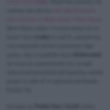
L-Gante
rottura con
, Wanda Nara potrebbe aver
cambiato idea alla luce
dell’ufficializzazione
della relazione tra Mauro Icardi e China Suarez
.
Quest’ultima, infatti, è la stessa donna con cui
tradita
Icardi l’aveva
tre anni fa, causando una
crisi irreparabile nel loro matrimonio. Ogni
dichiarazioni
giorno, i due si scambiano nuove
sui social, un comportamento che, secondo
indiscrezioni provenienti dall’Argentina, farebbe
perdere le staffe all’ex opinionista del Grande
Fratello Vip.
Wanda Nara e Icardi
Insomma, tra
sembra