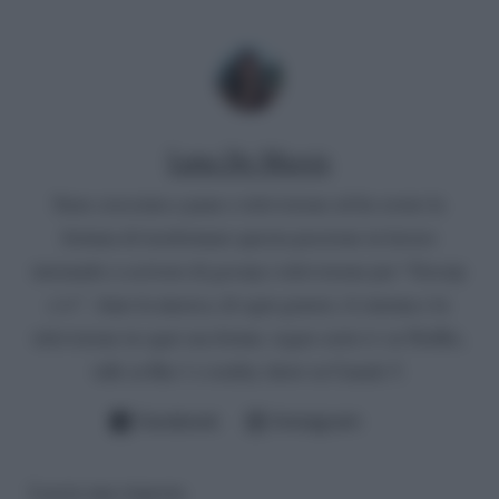
Luna De Massis
Sono cresciuta a pane e televisione ed ho avuto la
fortuna di trasformare questa passione in lavoro
iniziando a scrivere di gossip e televisione per “Gossip
e tv”. Amo la musica, di ogni genere, il cinema e la
televisione in ogni sua forma: seguo serie tv su Netflix,
talk su Rai 1 e reality show su Canale 5.
Facebook
Instagram
Lascia una risposta