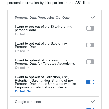
personal information by third parties on the IAB’s list of
Categorie
downstream participants.
Gossip
Personal Data Processing Opt Outs
This information may also be disclosed by us to third parties
on the IAB’s List of Downstream Participants that may further
I want to opt-out of the Sharing of my
Televisione
disclose it to other third parties.
personal data.
Opted In
Please note that this website/app uses one or more Google
services and may gather and store information including but
I want to opt-out of the Sale of my
Programmi TV
Personal Data.
not limited to your visit or usage behaviour. You may click to
Opted In
grant or deny consent to Google and its third-party tags to
use your data for below specified purposes in below Google
Amici
I want to opt-out of processing my
consent section.
Personal Data for Targeted Advertising.
Opted In
Ballando Con Le Stelle
I want to opt-out of Collection, Use,
Retention, Sale, and/or Sharing of my
Grande Fratello
Personal Data that Is Unrelated with the
Purposes for which it was collected.
Opted Out
Isola Dei Famosi
Google consents
Pechino Express