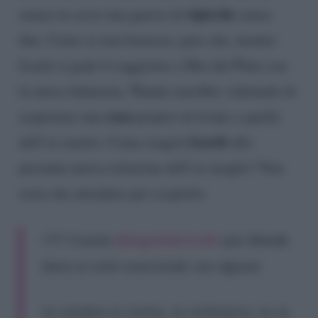
ripicche
ormai in corso una guerra di
senza
fine. Come se non bastasse, pare che, mentre
Icardi si gode il soggiorno a Mar del Plata con
la nuova fidanzata, Wanda starebbe valutando di
casa
acquistare una
proprio di fronte a quella
Icardi
dell’ex marito. Come reagirà
alla
presunta nuova relazione dell’ex moglie? Non
resta che attendere per scoprirlo.
???? Cuenta
@AngeldebritoOk
que Wanda
Nara se está conociendo con alguien
Su nombre es Carlos, es millonario, no es