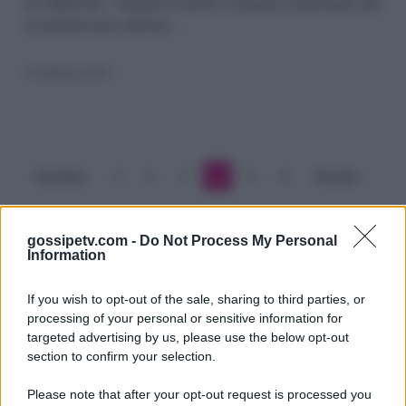
SCARRONE - Annalisa Scarrone si prepara a partecipare alla
Scarrone:
sessantatreesima edizione…
il
11 Febbraio 2013
Festival?
L’emozione
di
una
Precedente
1
2
3
4
5
6
Prossimo
vita
gossipetv.com -
Do Not Process My Personal
Information
If you wish to opt-out of the sale, sharing to third parties, or
processing of your personal or sensitive information for
targeted advertising by us, please use the below opt-out
section to confirm your selection.
Please note that after your opt-out request is processed you