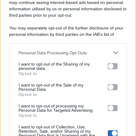
Gossip e TV è un sito di MASTE S.r.l.
may continue seeing interest-based ads based on personal
viale Luigi Majno n. 21 - 20129 Milano (MI)
information utilized by us or personal information disclosed to
P.Iva 10909580960
third parties prior to your opt-out.
You may separately opt-out of the further disclosure of your
personal information by third parties on the IAB’s list of
Categorie
downstream participants.
Gossip
Personal Data Processing Opt Outs
This information may also be disclosed by us to third parties
on the IAB’s List of Downstream Participants that may further
I want to opt-out of the Sharing of my
Televisione
disclose it to other third parties.
personal data.
Opted In
Please note that this website/app uses one or more Google
services and may gather and store information including but
I want to opt-out of the Sale of my
Programmi TV
Personal Data.
not limited to your visit or usage behaviour. You may click to
Opted In
grant or deny consent to Google and its third-party tags to
Amici
use your data for below specified purposes in below Google
I want to opt-out of processing my
consent section.
Personal Data for Targeted Advertising.
Opted In
Ballando Con Le Stelle
I want to opt-out of Collection, Use,
Retention, Sale, and/or Sharing of my
Grande Fratello
Personal Data that Is Unrelated with the