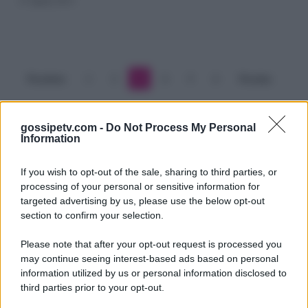
il
Killer
è
Precedente
1
2
3
4
5
6
Prossimo
già
pronto
gossipetv.com -
Do Not Process My Personal
Information
ad
agire
If you wish to opt-out of the sale, sharing to third parties, or
processing of your personal or sensitive information for
targeted advertising by us, please use the below opt-out
section to confirm your selection.
Please note that after your opt-out request is processed you
Gossip e TV è un sito di MASTE S.r.l.
may continue seeing interest-based ads based on personal
viale Luigi Majno n. 21 - 20129 Milano (MI)
information utilized by us or personal information disclosed to
P.Iva 10909580960
third parties prior to your opt-out.