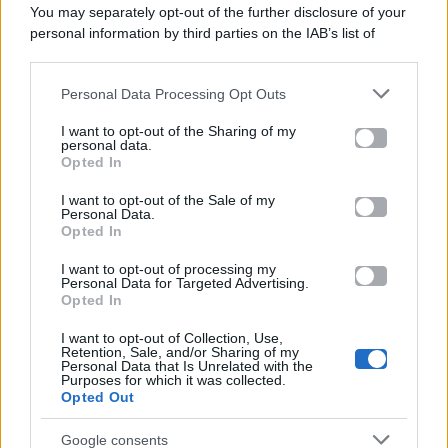
You may separately opt-out of the further disclosure of your
personal information by third parties on the IAB’s list of
Categorie
downstream participants.
Gossip
Personal Data Processing Opt Outs
This information may also be disclosed by us to third parties
on the IAB’s List of Downstream Participants that may further
I want to opt-out of the Sharing of my
Televisione
disclose it to other third parties.
personal data.
Opted In
Please note that this website/app uses one or more Google
services and may gather and store information including but
I want to opt-out of the Sale of my
Programmi TV
Personal Data.
not limited to your visit or usage behaviour. You may click to
Opted In
grant or deny consent to Google and its third-party tags to
Amici
use your data for below specified purposes in below Google
I want to opt-out of processing my
consent section.
Personal Data for Targeted Advertising.
Opted In
Ballando Con Le Stelle
I want to opt-out of Collection, Use,
Retention, Sale, and/or Sharing of my
Grande Fratello
Personal Data that Is Unrelated with the
Purposes for which it was collected.
Opted Out
Isola Dei Famosi
Google consents