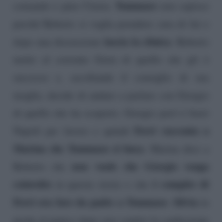
Tommaso
comando e pure Cinzia.
non capisce
perché Roberto si voglia prendere cura di lui e
lascia la clinica
dopo una discussione
. Roberto
mette al corrente Greta di quello che gli è
successo e, ascoltando il consiglio di sua
moglie, decide di andare a parlare con Giorgio
di quello che ha scoperto. Giorgio però è fuori
Ferri racconta a
Napoli per lavoro e quindi
Marina che Tommaso si buca
. Marina dice a
non vuole che Giorgio venga
Roberto che
coinvolto
è compito di
in questa storia e che
Ferri ora fare da padre a Tommaso
Silvia
.
in
preda al panico dopo aver sentito la confessione