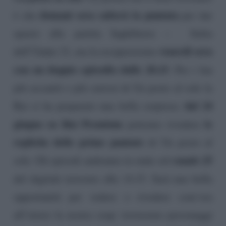
domani sera salterà la puntata
è che
per dar
spazio alla partita Inghilterra – Italia
venerdì sera
dell’Under 21, ma la recupereremo
con un doppio episodio dalle 20.15
. Per i fan
più accaniti e più curiosi di Un posto al sole la
dal 24
Rai ci ha preparato una bella sorpresa:
giugno su Rai Premium
le
potremo rivedere
repliche delle prime puntate
di Un posto al
canale 25
sole. Gli episodi andranno in onda sul
del digitale terrestre alle 14.15. Sarà una bella
opportunità per vedere o rivedere com’era
all’inizio la nostra soap: troveremo personaggi