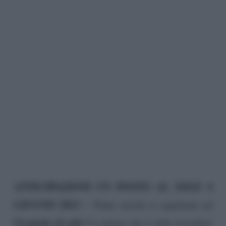
ANTICIPAZIONI UN POSTO AL SOLE 4
GIUGNO 2013 –
Tante novità ci aspettano ad
Un posto al sole
! La prima che è utile ricordare