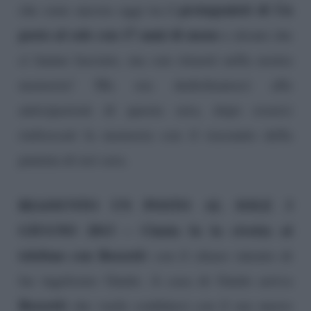
i protagonisti di Un
che sono ancora oggi tra
posto al sole con 17 anni di meno
e alcuni che
ci hanno lasciato, ma son rimasti nella nostra
memoria! Ma ora dedichiamoci alle
anticipazioni di questa sera, dopo esserci
rinfrescati la memoria con il riassunto della
puntata di ieri sera.
RIASSUNTO UN POSTO AL SOLE 3
GIUGNO 2013 – Cinzia fa la civetta al
telefono con Rossetti
con il chiaro intento di
far ingelosire Guido. A casa di Guido arriva
Rossetti
che vuole confidarsi con il suo nuovo