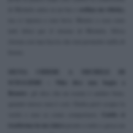
ordina un whisky,
di Michele entra in un bar e
ma ci ripensa e non beve. Mentre a casa sono
tutti felici per il ritorno di Michele, Silvia
ritorna con una faccia che non promette nulla di
buono.
SILVIA CHIEDE A MICHELE DI
SCEGLIERE – Niko dice una bugia a
Renato:
gli dice che un esame è andato bene,
quando invece non è così. Giulia però scopre la
Guido si
verità e non sa come comportarsi.
trasforma in un cinico
pronto a tutto e gioca un