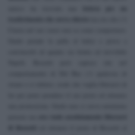
lettera per un
amico: ha ricevuto una
trasferimento che aveva chiesto
ma ora che c’è
Cinzia nel suo cuore non sa come comportarsi.
Guido prende la palla al balzo e prova a
convincerlo di quanto sia brutta ed invivibile
Napoli. Rossetti però capisce che nel
comportamento di Del Bue c’è qualcosa di
strano e si infuria: crede che voglia liberarsi di
lui per poter prendere il suo posto ed ottenere
una promozione. Guido non ci aveva nemmeno
ora vuole assolutamente liberarsi
pensato ma
di Rossetti
ed ottenere il posto di Rossetti al