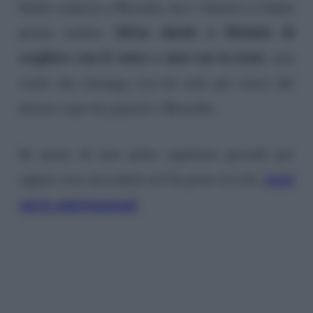
brutto scherzo a Rossetti, ma i rimorsi si fanno
Silvia chiede a Michele di
presto sentire.
scegliere con il cuore e non con la testa
: non
vuole che rimanga con lei solo per senso del
dovere o per far piacere a Rossella.
Se pensi di non poter aspettare giovedì per
leggi
sapere cosa succederà ad Un posto al sole,
qui le anticipazioni!