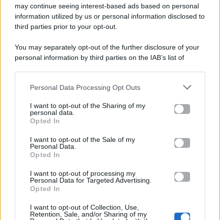
Gossip e TV è un sito di MASTE S.r.l.
may continue seeing interest-based ads based on personal
viale Luigi Majno n. 21 - 20129 Milano (MI)
information utilized by us or personal information disclosed to
P.Iva 10909580960
third parties prior to your opt-out.
You may separately opt-out of the further disclosure of your
personal information by third parties on the IAB’s list of
Categorie
downstream participants.
Gossip
Personal Data Processing Opt Outs
This information may also be disclosed by us to third parties
on the IAB’s List of Downstream Participants that may further
I want to opt-out of the Sharing of my
Televisione
disclose it to other third parties.
personal data.
Opted In
Please note that this website/app uses one or more Google
services and may gather and store information including but
I want to opt-out of the Sale of my
Programmi TV
Personal Data.
not limited to your visit or usage behaviour. You may click to
Opted In
grant or deny consent to Google and its third-party tags to
Amici
use your data for below specified purposes in below Google
I want to opt-out of processing my
consent section.
Personal Data for Targeted Advertising.
Opted In
Ballando Con Le Stelle
I want to opt-out of Collection, Use,
Retention, Sale, and/or Sharing of my
Grande Fratello