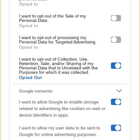
Opted In
Please note that this website/app uses one or more Google
services and may gather and store information including but
I want to opt-out of the Sale of my
Programmi TV
Personal Data.
not limited to your visit or usage behaviour. You may click to
Opted In
grant or deny consent to Google and its third-party tags to
Amici
use your data for below specified purposes in below Google
I want to opt-out of processing my
consent section.
Personal Data for Targeted Advertising.
Opted In
Ballando Con Le Stelle
I want to opt-out of Collection, Use,
Retention, Sale, and/or Sharing of my
Grande Fratello
Personal Data that Is Unrelated with the
Purposes for which it was collected.
Opted Out
Isola Dei Famosi
Google consents
Pechino Express
I want to allow Google to enable storage
related to advertising like cookies on web or
Uomini E Donne
device identifiers in apps.
I want to allow my user data to be sent to
Google for online advertising purposes.
Maste S.r.l.