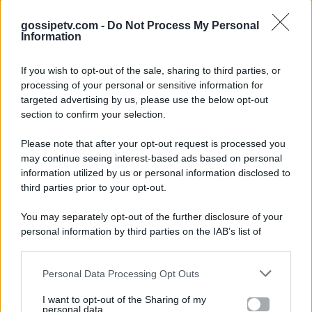
su
gossipetv.com -
Do Not Process My Personal
Information
Instagram
If you wish to opt-out of the sale, sharing to third parties, or
processing of your personal or sensitive information for
targeted advertising by us, please use the below opt-out
section to confirm your selection.
Please note that after your opt-out request is processed you
Gossip e TV è un sito di MASTE S.r.l.
may continue seeing interest-based ads based on personal
viale Luigi Majno n. 21 - 20129 Milano (MI)
information utilized by us or personal information disclosed to
P.Iva 10909580960
third parties prior to your opt-out.
You may separately opt-out of the further disclosure of your
personal information by third parties on the IAB’s list of
Categorie
downstream participants.
Gossip
Personal Data Processing Opt Outs
This information may also be disclosed by us to third parties
on the IAB’s List of Downstream Participants that may further
I want to opt-out of the Sharing of my
Televisione
disclose it to other third parties.
personal data.