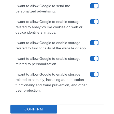
I want to allow Google to send me
Chi siamo
personalized advertising.
Collabora con noi
I want to allow Google to enable storage
related to analytics like cookies on web or
device identifiers in apps.
Contatti
I want to allow Google to enable storage
Privacy Policy
related to functionality of the website or app.
Cookie Policy
I want to allow Google to enable storage
related to personalization.
Pubblicità
I want to allow Google to enable storage
related to security, including authentication
functionality and fraud prevention, and other
user protection.
© 2026 Gossip e Tv. email:
redazione@gossipetv.com
-
Preferenze Privacy
- Riproduzione riservata - Photo
CONFIRM
Credits: Le immagini presenti in questo sito sono di