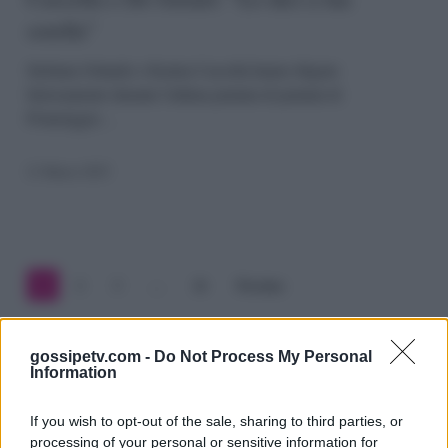
Orlando,
sorella”
Karina
Cascella
Stefania Orlando e Karina Cascella hanno litigato
furiosamente durante l'ultima puntata di puntata di
e
Pomeriggio…
De
21 Marzo 2025
Grenet:
“Lo
dici
a
1
2
3
…
26
Prossimo
tua
sorella”
gossipetv.com -
Do Not Process My Personal
Information
If you wish to opt-out of the sale, sharing to third parties, or
processing of your personal or sensitive information for