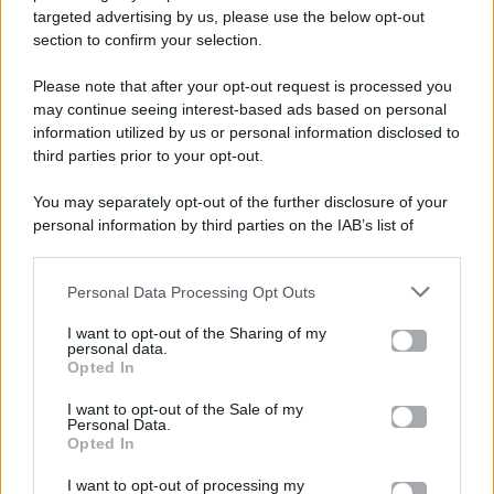
targeted advertising by us, please use the below opt-out
section to confirm your selection.
Please note that after your opt-out request is processed you
Gossip e TV è un sito di MASTE S.r.l.
may continue seeing interest-based ads based on personal
viale Luigi Majno n. 21 - 20129 Milano (MI)
information utilized by us or personal information disclosed to
P.Iva 10909580960
third parties prior to your opt-out.
You may separately opt-out of the further disclosure of your
personal information by third parties on the IAB’s list of
Categorie
downstream participants.
Gossip
Personal Data Processing Opt Outs
This information may also be disclosed by us to third parties
on the IAB’s List of Downstream Participants that may further
I want to opt-out of the Sharing of my
Televisione
disclose it to other third parties.
personal data.
Opted In
Please note that this website/app uses one or more Google
services and may gather and store information including but
I want to opt-out of the Sale of my
Programmi TV
Personal Data.
not limited to your visit or usage behaviour. You may click to
Opted In
grant or deny consent to Google and its third-party tags to
Amici
use your data for below specified purposes in below Google
I want to opt-out of processing my