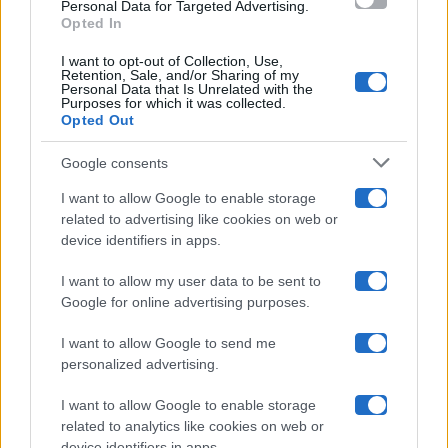
consent section.
Personal Data for Targeted Advertising.
Opted In
Ballando Con Le Stelle
I want to opt-out of Collection, Use,
Retention, Sale, and/or Sharing of my
Grande Fratello
Personal Data that Is Unrelated with the
Purposes for which it was collected.
Opted Out
Isola Dei Famosi
Google consents
Pechino Express
I want to allow Google to enable storage
related to advertising like cookies on web or
Uomini E Donne
device identifiers in apps.
I want to allow my user data to be sent to
Google for online advertising purposes.
Maste S.r.l.
I want to allow Google to send me
Chi siamo
personalized advertising.
Collabora con noi
I want to allow Google to enable storage
related to analytics like cookies on web or
device identifiers in apps.