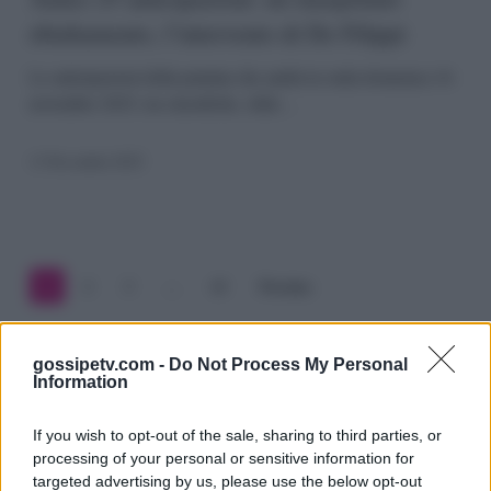
ribaltamento, l’intervento di De Filippi
un
inaspettato
Le anticipazioni della puntata che andrà in onda domenica 16
novembre 2025, tra classifiche, sfide…
ribaltamento,
l’intervento
13 Novembre 2025
di
De
Filippi
1
2
3
…
63
Prossimo
gossipetv.com -
Do Not Process My Personal
Information
If you wish to opt-out of the sale, sharing to third parties, or
processing of your personal or sensitive information for
targeted advertising by us, please use the below opt-out