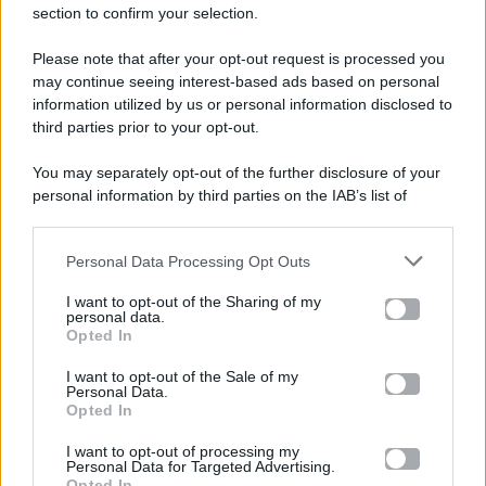
section to confirm your selection.
Please note that after your opt-out request is processed you
Gossip e TV è un sito di MASTE S.r.l.
may continue seeing interest-based ads based on personal
viale Luigi Majno n. 21 - 20129 Milano (MI)
information utilized by us or personal information disclosed to
P.Iva 10909580960
third parties prior to your opt-out.
You may separately opt-out of the further disclosure of your
personal information by third parties on the IAB’s list of
Categorie
downstream participants.
Gossip
Personal Data Processing Opt Outs
This information may also be disclosed by us to third parties
on the IAB’s List of Downstream Participants that may further
I want to opt-out of the Sharing of my
Televisione
disclose it to other third parties.
personal data.
Opted In
Please note that this website/app uses one or more Google
services and may gather and store information including but
I want to opt-out of the Sale of my
Programmi TV
Personal Data.
not limited to your visit or usage behaviour. You may click to
Opted In
grant or deny consent to Google and its third-party tags to
Amici
use your data for below specified purposes in below Google
I want to opt-out of processing my
consent section.
Personal Data for Targeted Advertising.
Opted In