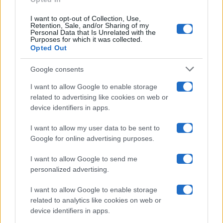
Ballando Con Le Stelle
I want to opt-out of Collection, Use,
Retention, Sale, and/or Sharing of my
Grande Fratello
Personal Data that Is Unrelated with the
Purposes for which it was collected.
Opted Out
Isola Dei Famosi
Google consents
Pechino Express
I want to allow Google to enable storage
related to advertising like cookies on web or
Uomini E Donne
device identifiers in apps.
I want to allow my user data to be sent to
Google for online advertising purposes.
Maste S.r.l.
I want to allow Google to send me
Chi siamo
personalized advertising.
Collabora con noi
I want to allow Google to enable storage
related to analytics like cookies on web or
device identifiers in apps.
Contatti