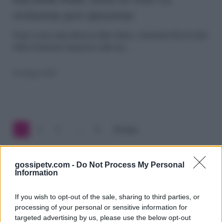
rivelazione post operazione
nozze
in
Dopo essere stata dimessa dalla clinica, Antonella Elia ha fatto
delle rivelazioni clamorose sulla sua…
vista?
La
26 Giugno 2021
rivelazione
post
operazione
1
2
3
…
8
Prossimo
gossipetv.com -
Do Not Process My Personal
Information
If you wish to opt-out of the sale, sharing to third parties, or
processing of your personal or sensitive information for
targeted advertising by us, please use the below opt-out