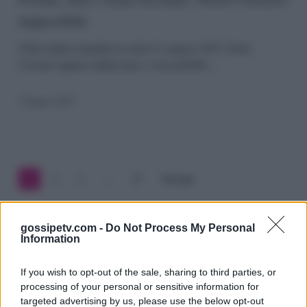
impassibile
tema
toccante:
Nella replica mandata in onda il 2 giugno 2025, Paolo
Ciavarro appare malinconico: cosa potrebbe…
Paolo
Ciavarro
2 Giugno 2025
impassibile
1
2
3
…
27
Prossimo
gossipetv.com -
Do Not Process My Personal
Information
If you wish to opt-out of the sale, sharing to third parties, or
processing of your personal or sensitive information for
targeted advertising by us, please use the below opt-out