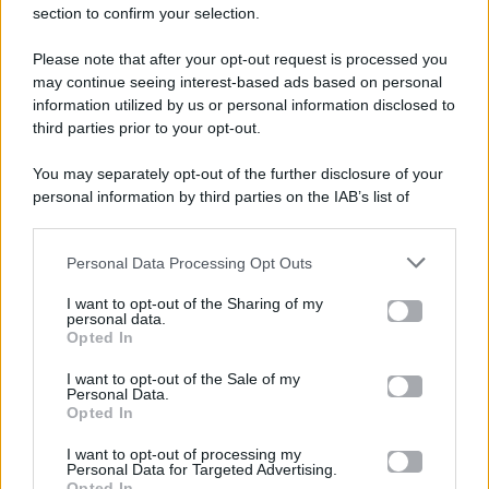
section to confirm your selection.
Please note that after your opt-out request is processed you
Gossip e TV è un sito di MASTE S.r.l.
may continue seeing interest-based ads based on personal
viale Luigi Majno n. 21 - 20129 Milano (MI)
information utilized by us or personal information disclosed to
P.Iva 10909580960
third parties prior to your opt-out.
You may separately opt-out of the further disclosure of your
personal information by third parties on the IAB’s list of
Categorie
downstream participants.
Gossip
Personal Data Processing Opt Outs
This information may also be disclosed by us to third parties
on the IAB’s List of Downstream Participants that may further
I want to opt-out of the Sharing of my
Televisione
disclose it to other third parties.
personal data.
Opted In
Please note that this website/app uses one or more Google
services and may gather and store information including but
I want to opt-out of the Sale of my
Programmi TV
Personal Data.
not limited to your visit or usage behaviour. You may click to
Opted In
grant or deny consent to Google and its third-party tags to
Amici
use your data for below specified purposes in below Google
I want to opt-out of processing my
consent section.
Personal Data for Targeted Advertising.
Opted In