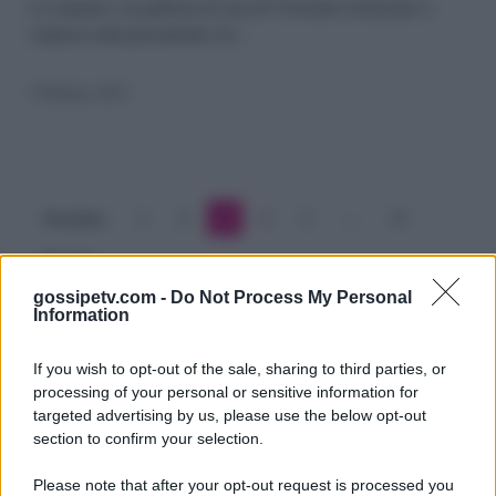
Barbara
La soprano e la padrona di casa di Verissimo ironizzano a
sorpresa sulla presentatrice di…
d’Urso:
spernacchiata
5 Febbraio 2023
a
sorpresa
(video)
Precedente
1
2
3
4
5
…
17
Prossimo
gossipetv.com -
Do Not Process My Personal
Information
If you wish to opt-out of the sale, sharing to third parties, or
processing of your personal or sensitive information for
targeted advertising by us, please use the below opt-out
section to confirm your selection.
Please note that after your opt-out request is processed you