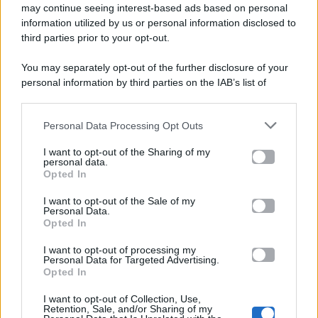
Gossip e TV è un sito di MASTE S.r.l.
may continue seeing interest-based ads based on personal
viale Luigi Majno n. 21 - 20129 Milano (MI)
information utilized by us or personal information disclosed to
P.Iva 10909580960
third parties prior to your opt-out.
You may separately opt-out of the further disclosure of your
personal information by third parties on the IAB’s list of
Categorie
downstream participants.
Gossip
Personal Data Processing Opt Outs
This information may also be disclosed by us to third parties
on the IAB’s List of Downstream Participants that may further
I want to opt-out of the Sharing of my
Televisione
disclose it to other third parties.
personal data.
Opted In
Please note that this website/app uses one or more Google
services and may gather and store information including but
I want to opt-out of the Sale of my
Programmi TV
Personal Data.
not limited to your visit or usage behaviour. You may click to
Opted In
grant or deny consent to Google and its third-party tags to
Amici
use your data for below specified purposes in below Google
I want to opt-out of processing my
consent section.
Personal Data for Targeted Advertising.
Opted In
Ballando Con Le Stelle
I want to opt-out of Collection, Use,
Retention, Sale, and/or Sharing of my
Grande Fratello