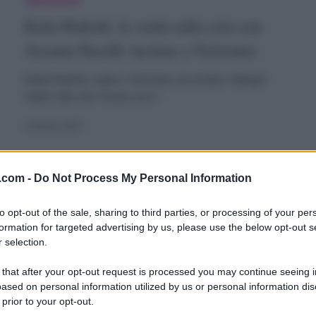
istruggono,
edrotti,
Katia Pedrotti, la verità sulla crisi con
tudio
a
Ascanio Pacelli: lacrime a Verissimo
n
erità
lt
Katia Pedrotti, ospite a Verissimo, ha rivelato i dettagli
relativi alla crisi vissuta con il…
ulla
risi
4 Ottobre 2025
on
scanio
.com -
Do Not Process My Personal Information
scanio
acelli:
Verissimo
to opt-out of the sale, sharing to third parties, or processing of your per
acelli
Ascanio Pacelli a Verissimo: crisi con
acrime
formation for targeted advertising by us, please use the below opt-out s
 selection.
Katia e periodo buio, intervista
impeccabile
erissimo:
 that after your opt-out request is processed you may continue seeing i
erissimo
ased on personal information utilized by us or personal information dis
risi
 prior to your opt-out.
Ascanio Pacelli ricorda la crisi dopo la nascita di Matilda,