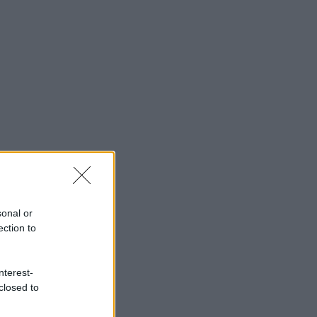
sonal or
ection to
nterest-
closed to