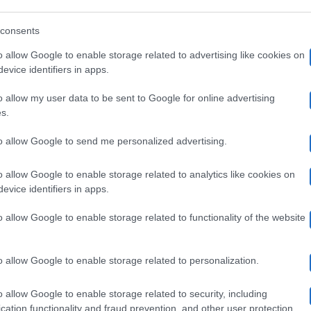
rande
Grande Fratello
asticcio
consents
ratello,
Grande Fratello, ufficializzati i 3
i
o allow Google to enable storage related to advertising like cookies on
fficializzati
opinionisti: i nomi (tutti volti storici del
imona
evice identifiers in apps.
reality)
entura
o allow my user data to be sent to Google for online advertising
s.
Grande Fratello, Simona Ventura ha ufficializzato i tre
opinionisti con giallo: storia pubblicata e poi…
pinionisti:
to allow Google to send me personalized advertising.
16 Settembre 2025
o allow Google to enable storage related to analytics like cookies on
omi
evice identifiers in apps.
utti
o allow Google to enable storage related to functionality of the website
rande
Grande Fratello
olti
ratello,
Grande Fratello, opinionisti: via Luzzi e
o allow Google to enable storage related to personalization.
torici
pinionisti:
Buonamici! Simona Ventura recluta volto
el
o allow Google to enable storage related to security, including
cation functionality and fraud prevention, and other user protection.