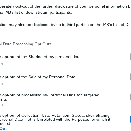
dichiara il suo amore per…
on
rately opt-out of the further disclosure of your personal information by
he IAB’s list of downstream participants.
atia
27 Settembre 2025
tion may also be disclosed by us to third parties on the IAB’s List of 
 that may further disclose it to other third parties.
eriodo
 that this website/app uses one or more Google services and may gath
velati
l Data Processing Opt Outs
Grande Fratello
Verissimo
uio,
including but not limited to your visit or usage behaviour. You may click 
 to Google and its third-party tags to use your data for below specifi
Svelati a Verissimo i 3 opinionisti del
ntervista
o opt-out of the Sharing of my personal data.
ogle consent section.
In
erissimo
Grande Fratello, pasticcio di Simona
mpeccabile
Ventura
o opt-out of the Sale of my Personal Data.
In
Nella puntata di Verissimo in onda domenica 21 settembre
sono stati svelati i 3 opinionisti…
to opt-out of processing my Personal Data for Targeted
pinionisti
ing.
In
el
21 Settembre 2025
o opt-out of Collection, Use, Retention, Sale, and/or Sharing
rande
ersonal Data that Is Unrelated with the Purposes for which it
lected.
ratello,
Out