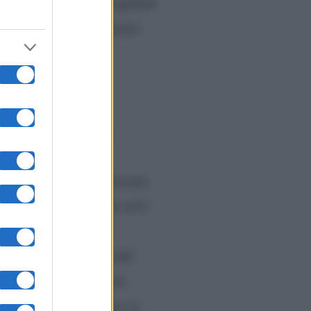
e le sue sorelle a regalarle
to dei suoi corteggiatori.
mentre in studio la
Uomini e Donne
tato chiesto se è interessata
ono stati baci poetici ed è
mbrava andare per il
 riguardare un uomo del
Rocco e
icinamento tra
ha domandato a Gemma se