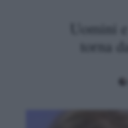
Uomini e
torna d
Premi invio per cercare o ESC per uscire