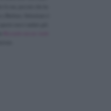
re la sua, peccato che ha
n a Barbara. Sebastiano è
 questo non è andato giù
he
Riccardo non ne vuole
uzione.