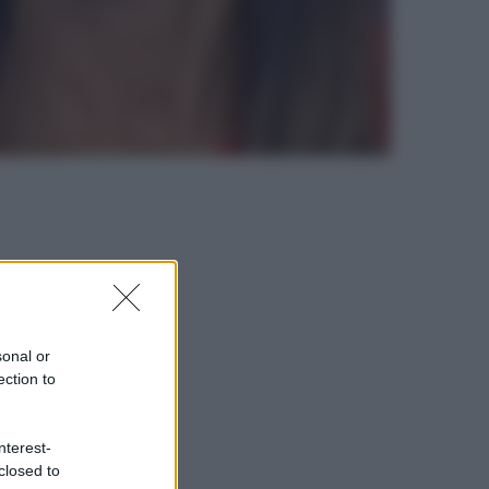
sonal or
ection to
nterest-
closed to