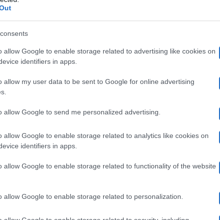
igallia, ma Gemma ha sostenuto fermamente che sono stat
Out
a ancora una volta dato la colpa a Tina per il compotamen
consents
o Paolo le aveva confessato di essere quasi innamorato, 
o allow Google to enable storage related to advertising like cookies on
 di conoscenza.
evice identifiers in apps.
o allow my user data to be sent to Google for online advertising
e torna da Rocco: le anticipazioni di 
s.
to allow Google to send me personalized advertising.
Gemma ha lasciato Paolo
 comunque, visto che
. Le è s
o allow Google to enable storage related to analytics like cookies on
on provare attrazione fisica, che i baci in precedenza s
evice identifiers in apps.
esto.
Dei baci con Paolo ci sono stati eccome e tutto se
o allow Google to enable storage related to functionality of the website
ha deciso di non trattenere Paolo. Il motivo? Potrebbe
 discutere. Probabilmente molti si aspettavano un riavv
o allow Google to enable storage related to personalization.
ni di Uomini e Donne
e il momento è arrivato. Maria 
o allow Google to enable storage related to security, including