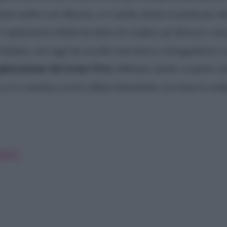
iata molto con Alessio, si è anche alzata in piedi per di
’opinionista infatti ha detto di credere ad Alessio e no
Calabria, ma oggi ha accolto una nuova corteggiatrice e
gistrazione del trono Over
abbiamo anche scoperto c
a si è conclusa con la sfilata femminile con tema la sed
lgani