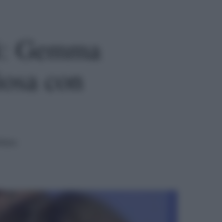
ni: Gemma
iosa con
ttura