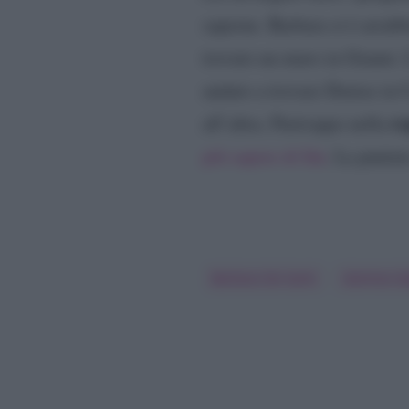
saperne. Barbara si è arrabb
trovato un muro in Gianni. L
andato a trovare Denise in 
re
all’altra. Purtroppo nella
più sapere di Ida
. La puntat
Barbara De Santi
Gemma Ga