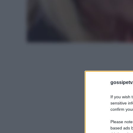
gossipetv
If you wish 
sensitive in
confirm your
Please note
based ads b