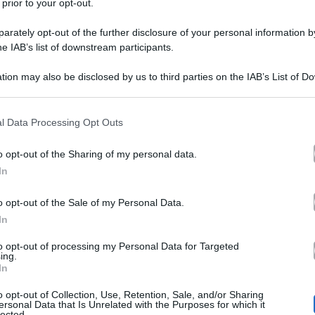
 prior to your opt-out.
rately opt-out of the further disclosure of your personal information by
he IAB’s list of downstream participants.
tion may also be disclosed by us to third parties on the IAB’s List of 
 that may further disclose it to other third parties.
Uomini e Donne, le antici
 that this website/app uses one or more Google services and may gath
l Data Processing Opt Outs
including but not limited to your visit or usage behaviour. You may click 
Over sulla registrazione 
 to Google and its third-party tags to use your data for below specifi
o opt-out of the Sharing of my personal data.
ogle consent section.
In
anticipazioni di Uomini e 
Nuove
o opt-out of the Sale of my Personal Data.
24 novembre si sono registrate le 
In
la prima protagonista al centro dell
to opt-out of processing my Personal Data for Targeted
ing.
Galgani
. In queste puntate vedrem
In
delle accuse di Tina mosse in prece
o opt-out of Collection, Use, Retention, Sale, and/or Sharing
ersonal Data that Is Unrelated with the Purposes for which it
lected.