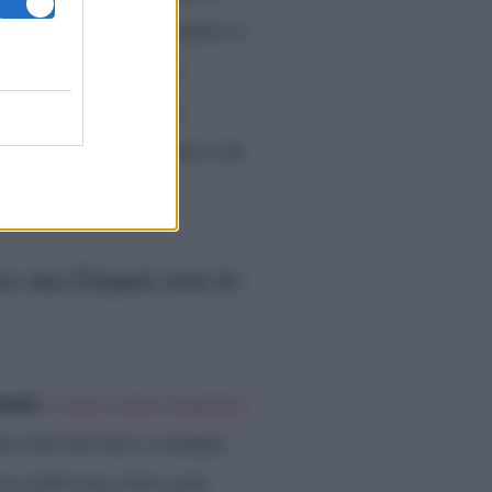
su questo punto e infatti se
ta che nel corso della
aio di volte, proprio
 di sì, ma proseguiamo con
io ma Gianni non le
anti
,
e non è mica la prima
no stati dei baci a stampo.
in realtà non voleva più