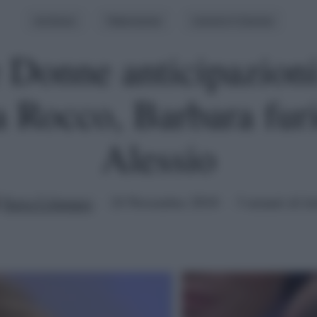
Archivio
Televisione
Uomini E Donne
 Donne anticipazio
a Rocco, Barbara fur
Alessio
Ilaria Columpsi
24 Novembre 2018
3 minuti di le