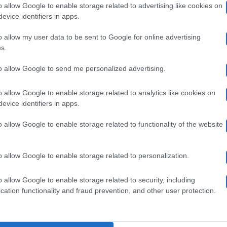
o allow Google to enable storage related to advertising like cookies on
idddleton,
“Regina morta per cancro”
amily
evice identifiers in apps.
’altra
"Catherine, The Princess of Wales", la biografia della
o allow my user data to be sent to Google for online advertising
principessa: la verità sulla morte della sovrana…
erità:
s.
Regina
to allow Google to send me personalized advertising.
28 Luglio 2024
orta
o allow Google to enable storage related to analytics like cookies on
er
evice identifiers in apps.
arry
ancro”
Gossip
o allow Google to enable storage related to functionality of the website
Harry e Meghan a rischio catastrofe: salta
eghan
il contratto milionario?
o allow Google to enable storage related to personalization.
Harry e Meghan rischiano di ricevere l'ennesima porta in
o allow Google to enable storage related to security, including
faccia. E questa volta si tratta…
cation functionality and fraud prevention, and other user protection.
ischio
atastrofe:
13 Giugno 2024