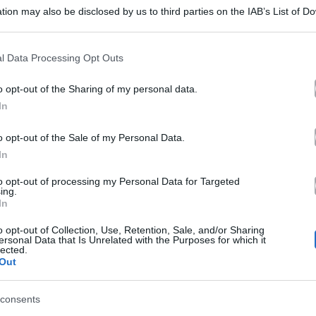
ameriera,
19 Agosto 2024
tion may also be disclosed by us to third parties on the IAB’s List of 
 that may further disclose it to other third parties.
pigrona”
 that this website/app uses one or more Google services and may gath
l Data Processing Opt Outs
including but not limited to your visit or usage behaviour. You may click 
illiam
 to Google and its third-party tags to use your data for below specifi
exy
Gossip
o opt-out of the Sharing of my personal data.
ogle consent section.
In
William e Harry, grave lutto: ancora
arry,
dolore per la Royal Family
o opt-out of the Sale of my Personal Data.
In
rave
Ancora momenti difficili per la Monarchia inglese: William
e Harry hanno dovuto dire addio ad…
to opt-out of processing my Personal Data for Targeted
utto:
ing.
In
ncora
31 Luglio 2024
o opt-out of Collection, Use, Retention, Sale, and/or Sharing
olore
ersonal Data that Is Unrelated with the Purposes for which it
lected.
er
Out
iografia
a
Gossip
consents
ate
Biografia Kate Midddleton, l’altra verità:
oyal