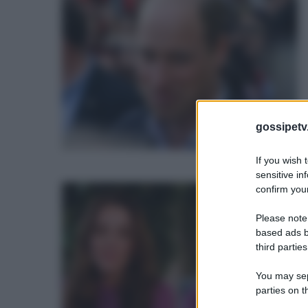
i
W
r
1
c
c
n
gossipetv
s
If you wish 
a
sensitive in
confirm your
K
c
M
m
Please note
based ads b
1
D
third parties
s
You may sepa
b
parties on t