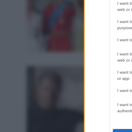
I want t
M
F
web or d
l
I want t
v
purpose
“
I want 
m
I want t
p
web or d
H
c
I want t
or app.
e
M
I want t
a
I want t
authenti
r
c