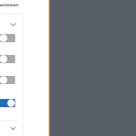
Downstream
er and store
to grant or
ed purposes