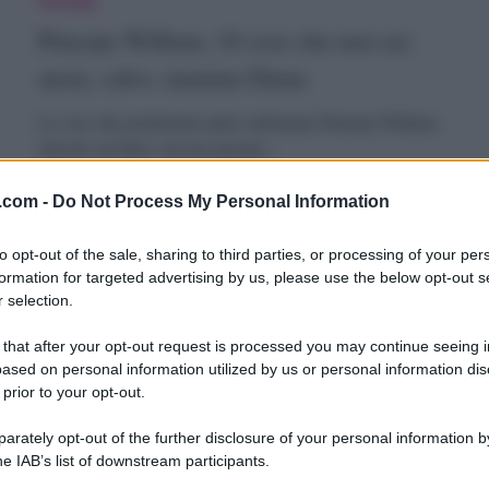
mpegni
illiam,
Principe William, 10 cose che non sai:
eali
0
ansia, calvo, mamma Diana
ose
Le cose che pochissimi sanno sull'amato Principe William:
chicche sui figli e sul suo passato…
he
on
9 Settembre 2024
.com -
Do Not Process My Personal Information
ai:
to opt-out of the sale, sharing to third parties, or processing of your per
nsia,
formation for targeted advertising by us, please use the below opt-out s
 selection.
ate
alvo,
Gossip
iddleton,
Kate Middleton, 10 segreti: bullismo,
amma
 that after your opt-out request is processed you may continue seeing i
ased on personal information utilized by us or personal information dis
0
cameriera, “pigrona” e sexy
iana
 prior to your opt-out.
egreti:
Tutti pensano di conoscere Kate Middleton, ma ci sono
rately opt-out of the further disclosure of your personal information by
alcuni segretucci che la principessa cerca…
ullismo,
he IAB’s list of downstream participants.