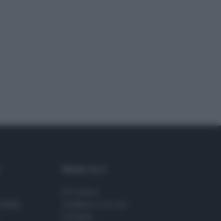
Maste S.r.l.
Chi siamo
Stelle
Collabora con noi
Contatti