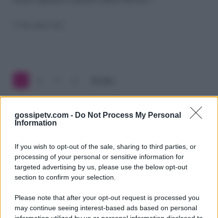
scoppiare
il
21 Novembre 2022
caso:
lettera
fiume
1
2
3
4
Prossimo
gossipetv.com -
Do Not Process My Personal
Information
If you wish to opt-out of the sale, sharing to third parties, or
processing of your personal or sensitive information for
targeted advertising by us, please use the below opt-out
section to confirm your selection.
Please note that after your opt-out request is processed you
Gossip e TV è un sito di MASTE S.r.l.
may continue seeing interest-based ads based on personal
viale Luigi Majno n. 21 - 20129 Milano (MI)