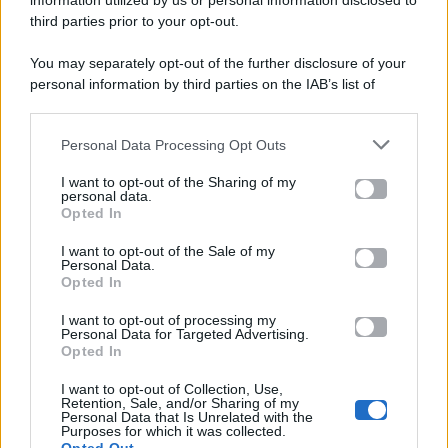
information utilized by us or personal information disclosed to
P.Iva 10909580960
third parties prior to your opt-out.
You may separately opt-out of the further disclosure of your
personal information by third parties on the IAB’s list of
Categorie
downstream participants.
Gossip
Personal Data Processing Opt Outs
This information may also be disclosed by us to third parties
on the IAB’s List of Downstream Participants that may further
I want to opt-out of the Sharing of my
Televisione
disclose it to other third parties.
personal data.
Opted In
Please note that this website/app uses one or more Google
services and may gather and store information including but
I want to opt-out of the Sale of my
Programmi TV
Personal Data.
not limited to your visit or usage behaviour. You may click to
Opted In
grant or deny consent to Google and its third-party tags to
Amici
use your data for below specified purposes in below Google
I want to opt-out of processing my
consent section.
Personal Data for Targeted Advertising.
Opted In
Ballando Con Le Stelle
I want to opt-out of Collection, Use,
Retention, Sale, and/or Sharing of my
Grande Fratello
Personal Data that Is Unrelated with the
Purposes for which it was collected.