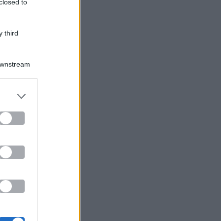
closed to
 third
Downstream
er and store
to grant or
ed purposes