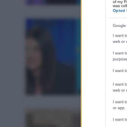
of my P
f
was col
Opted 
P
P
e
Google 
e
p
I want t
web or d
G
L
“
I want t
purpose
l
I want 
u
s
I want t
web or d
v
I want t
r
or app.
S
(
I want t
tu
a