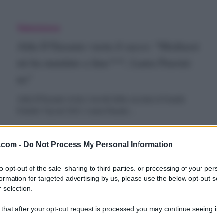
ausini:
lda
Televisione
ideo
’Eusanio
Alda D’Eusanio vuota il sacco: “Mediaset
ella
uota
mi ha mandato a fanc***, Laura Pausini
palpata’
no”
acco:
Alda D'Eusanio rivela i risvolti della cacciata al Grande
Fratello Vip nel 2021: Laura Pausini…
Mediaset
i
7 Giugno 2026
.com -
Do Not Process My Personal Information
a
andato
to opt-out of the sale, sharing to third parties, or processing of your per
formation for targeted advertising by us, please use the below opt-out s
rriva
Televisione
 selection.
rignani
Arriva Grignani a Sanremo, Laura Pausini
anc***,
 that after your opt-out request is processed you may continue seeing i
sparisce: lui la ‘fulmina’ con una frase