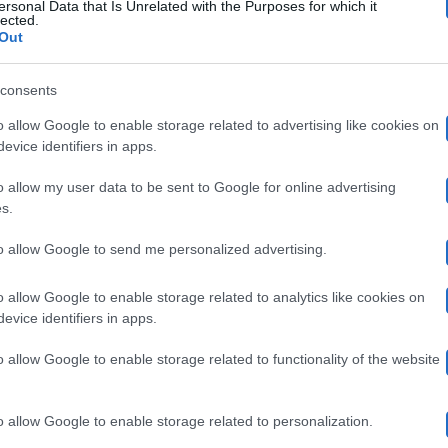
ersonal Data that Is Unrelated with the Purposes for which it
uorionda
lected.
Out
ausini
ausini
Gossip
consents
Pausini e Grigani: “Tra loro una storia
olemica
o allow Google to enable storage related to advertising like cookies on
evice identifiers in apps.
rigani:
vera”, racconto (con addio tragico) fa
amborghini
sognare
Tra
o allow my user data to be sent to Google for online advertising
s.
oro
Spunta in queste ore un'indiscrezione che riguarda una
to allow Google to send me personalized advertising.
presunta relazione che Laura Pausini e Gianluca…
na
toria
24 Febbraio 2026
o allow Google to enable storage related to analytics like cookies on
evice identifiers in apps.
era”,
o allow Google to enable storage related to functionality of the website
acconto
anremo,
Televisione
con
o allow Google to enable storage related to personalization.
tti
Sanremo, tutti i big da Mattarella tranne
ddio