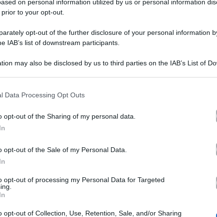
aura
ased on personal information utilized by us or personal information dis
 prior to your opt-out.
velenosa
anremo,
ausini
aura
rately opt-out of the further disclosure of your personal information by
o”
Serata cover a Sanremo 2026, Laura Pausini non va a
he IAB’s list of downstream participants.
salutare Gianluca Grignani: la battutaccia…
ausini
tion may also be disclosed by us to third parties on the IAB’s List of 
parisce:
28 Febbraio 2026
 that may further disclose it to other third parties.
ui
 that this website/app uses one or more Google services and may gath
l Data Processing Opt Outs
including but not limited to your visit or usage behaviour. You may click 
a
 to Google and its third-party tags to use your data for below specifi
anremo,
o opt-out of the Sharing of my personal data.
Televisione
fulmina’
ogle consent section.
In
ost
Sanremo, post prima puntata: il caso
on
o opt-out of the Sale of my Personal Data.
rima
fuorionda Pausini e polemica Lamborghini
na
In
untata:
rase
Mentre Elettra Lamborghini accende una polemica, nella
to opt-out of processing my Personal Data for Targeted
notte il pubblico si è concentrato anche sul…
ing.
elenosa
In
aso
25 Febbraio 2026
o opt-out of Collection, Use, Retention, Sale, and/or Sharing