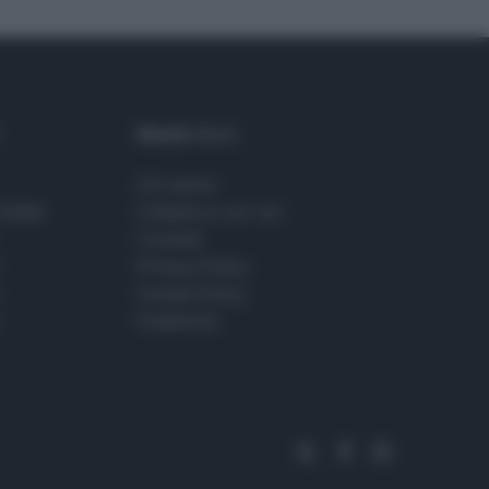
Maste S.r.l.
Chi siamo
Stelle
Collabora con noi
Contatti
Privacy Policy
Cookie Policy
Pubblicità
x-
facebook
instagram
twitter