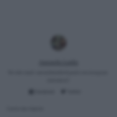
Antonella Latilla
Per info email:
antonellalatilla@gmail.com
instagram:
cheloidea21
Facebook
Twitter
Lascia una risposta