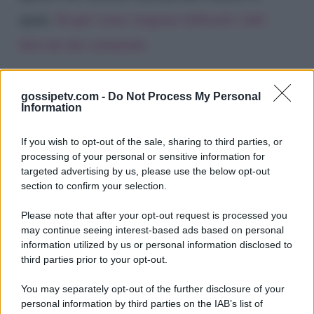
spam.
Scopri come vengono elaborati i dati
derivati dai commenti
.
gossipetv.com -
Do Not Process My Personal
Information
If you wish to opt-out of the sale, sharing to third parties, or
processing of your personal or sensitive information for
targeted advertising by us, please use the below opt-out
section to confirm your selection.
Please note that after your opt-out request is processed you
Gossip e TV è un sito di MASTE S.r.l.
may continue seeing interest-based ads based on personal
viale Luigi Majno n. 21 - 20129 Milano (MI)
information utilized by us or personal information disclosed to
P.Iva 10909580960
third parties prior to your opt-out.
You may separately opt-out of the further disclosure of your
personal information by third parties on the IAB’s list of
Categorie