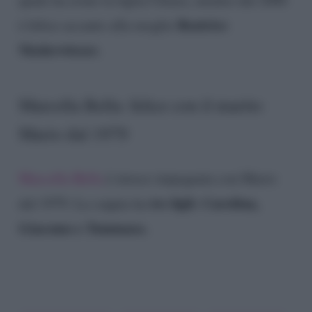
Beatrice
è felice accanto alla moglie
Niederwieser.
Marcella Bella: felice con il marito
Mario dal 1979
Marcella Bella
è invece impegnata con Mario
tre figli: Carolina,
dal 1979. La coppia ha
Giacomo e Tommaso.