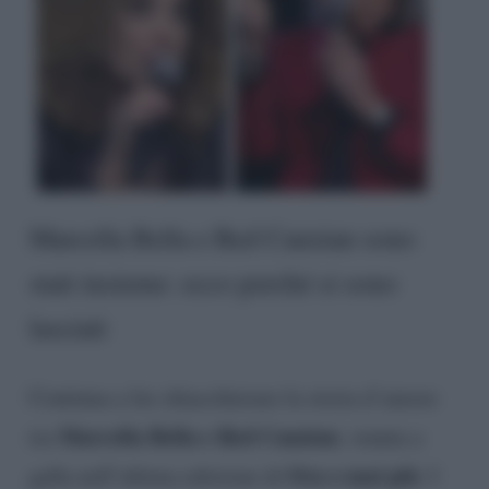
Marcella Bella e Red Canzian sono
stati insieme: ecco perché si sono
lasciati
Continua a far chiacchierare la storia d’amore
Marcella Bella e Red Canzian
tra
, venuta a
Ora o mai più
galla nell’ultima edizione di
. I