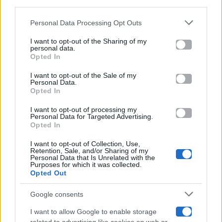
downstream participants.
Gossip
Personal Data Processing Opt Outs
This information may also be disclosed by us to third parties
on the IAB’s List of Downstream Participants that may further
I want to opt-out of the Sharing of my
Televisione
disclose it to other third parties.
personal data.
Opted In
Please note that this website/app uses one or more Google
services and may gather and store information including but
I want to opt-out of the Sale of my
Programmi TV
Personal Data.
not limited to your visit or usage behaviour. You may click to
Opted In
grant or deny consent to Google and its third-party tags to
Amici
use your data for below specified purposes in below Google
I want to opt-out of processing my
consent section.
Personal Data for Targeted Advertising.
Opted In
Ballando Con Le Stelle
I want to opt-out of Collection, Use,
Retention, Sale, and/or Sharing of my
Grande Fratello
Personal Data that Is Unrelated with the
Purposes for which it was collected.
Opted Out
Isola Dei Famosi
Google consents
Pechino Express
I want to allow Google to enable storage