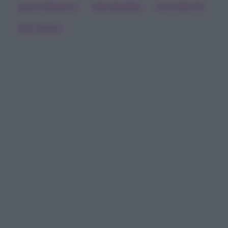
Jessica Morlacchi
Marcella Bella
Ora O Mai Più
Red Canzian