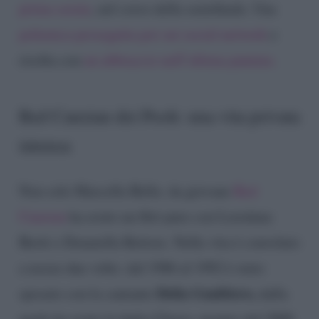
prima serata
, nel corso della semifinale. Una
polemica proseguita poi sui social network
e
risolta con
un abbraccio nell’ultima puntata.
Red Canzian dei Pooh: una vita privata
intensa
Non solo Marcella Bella: da giovane
Red
Canzian
ha avuto un flirt pure con Loredana
Bertè e Donatella Rettore. Nella vita è convolato
a nozze due volte: dal 1986 al 1992 è stato
Delia Gualtiero,
sposato con la cantante
dalla
quale ha avuto la figlia Chiara, mentre dal 2000