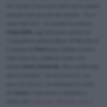
due cantanti si sono amati molti anni fa, quando
entrambi erano poco più che ventenni.
“Era il
tempo delle mele”
, ha ricordato la sorella di
Gianni Bella
, oggi felicemente sposata con
l’imprenditore milanese Mario. Né Marcella né
Pooh
il cantante dei
hanno confidato il motivo
della rottura ma a spifferare il tutto ci ha
Jessica Morlacchi
pensato
, allieva di Red nello
show di Amadeus.
“Lui ha lasciato lei: per
questo ha rosicato”
, ha dichiarato l’ex leader
Gazosa
dei
a Vieni da me. L’interprete si
riferiva allo
scontro che i due hanno avuto in