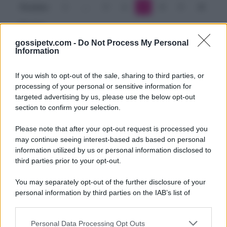
con
Precedente
1
…
5
6
7
8
9
10
Alessandro
Prossimo
Nasi
gossipetv.com -
Do Not Process My Personal
Information
If you wish to opt-out of the sale, sharing to third parties, or
processing of your personal or sensitive information for
targeted advertising by us, please use the below opt-out
section to confirm your selection.
Please note that after your opt-out request is processed you
Gossip e TV è un sito di MASTE S.r.l.
may continue seeing interest-based ads based on personal
viale Luigi Majno n. 21 - 20129 Milano (MI)
information utilized by us or personal information disclosed to
P.Iva 10909580960
third parties prior to your opt-out.
You may separately opt-out of the further disclosure of your
personal information by third parties on the IAB’s list of
Categorie
downstream participants.
Gossip
Personal Data Processing Opt Outs
This information may also be disclosed by us to third parties