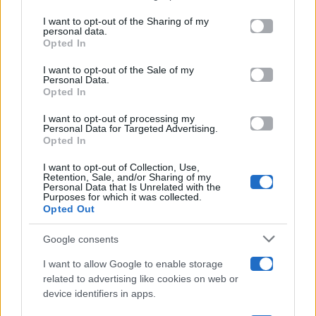
on the IAB’s List of Downstream Participants that may further
I want to opt-out of the Sharing of my
Televisione
disclose it to other third parties.
personal data.
Opted In
Please note that this website/app uses one or more Google
services and may gather and store information including but
I want to opt-out of the Sale of my
Programmi TV
Personal Data.
not limited to your visit or usage behaviour. You may click to
Opted In
grant or deny consent to Google and its third-party tags to
Amici
use your data for below specified purposes in below Google
I want to opt-out of processing my
consent section.
Personal Data for Targeted Advertising.
Opted In
Ballando Con Le Stelle
I want to opt-out of Collection, Use,
Retention, Sale, and/or Sharing of my
Grande Fratello
Personal Data that Is Unrelated with the
Purposes for which it was collected.
Opted Out
Isola Dei Famosi
Google consents
Pechino Express
I want to allow Google to enable storage
related to advertising like cookies on web or
Uomini E Donne
device identifiers in apps.