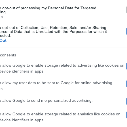
to opt-out of processing my Personal Data for Targeted
ing.
Ilaria D’Amic
uffon è impegnato sentimentalmente con
In
 Seredova ha delle parole anche per la D’Amico. La sho
o opt-out of Collection, Use, Retention, Sale, and/or Sharing
ersonal Data that Is Unrelated with the Purposes for which it
porto”
.
lected.
Out
consents
o allow Google to enable storage related to advertising like cookies on
evice identifiers in apps.
o allow my user data to be sent to Google for online advertising
s.
Ilaria D'Amico
to allow Google to send me personalized advertising.
o allow Google to enable storage related to analytics like cookies on
evice identifiers in apps.