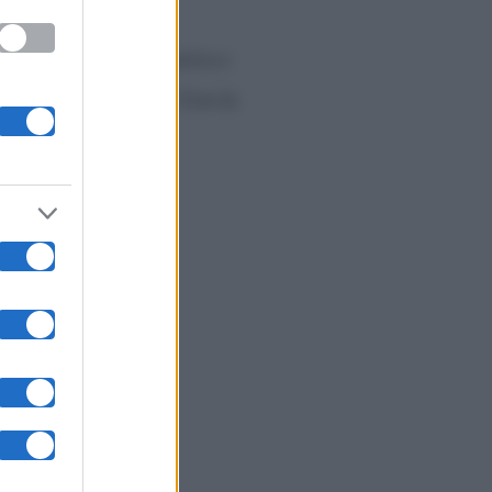
o
, conduttrice televisiva e
wgirl ceca afferma:
“Con la