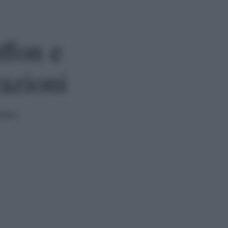
ffon e
azioni
ttura