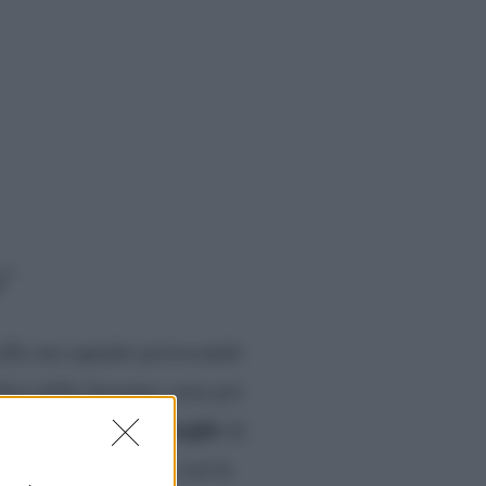
a”
 alla sua squadra provocando
tifosi della Juventus sono poi
ex moglie
howgirl ceca ed
di
olta con una sua foto con la