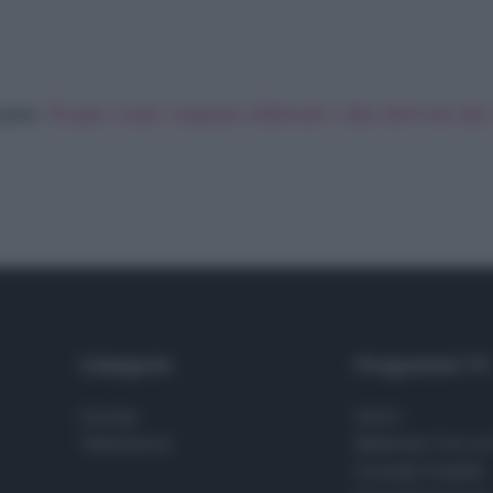
 spam.
Scopri come vengono elaborati i dati derivati da
Categorie
Programmi TV
Gossip
Amici
Televisione
Ballando Con Le 
Grande Fratello