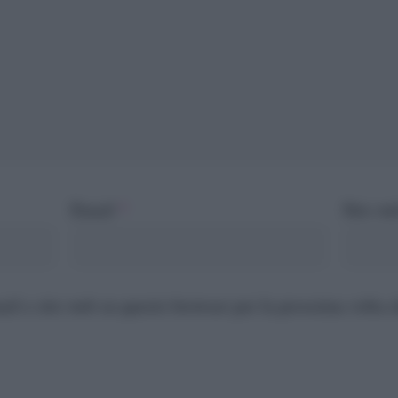
Email
*
Sito we
ail e sito web su questo browser per la prossima volta 