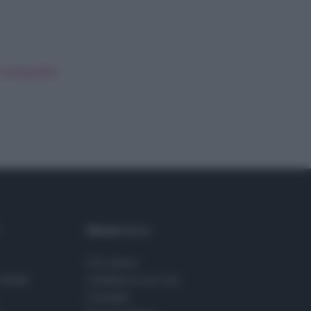
i commenti
.
Maste S.r.l.
Chi siamo
Stelle
Collabora con noi
Contatti