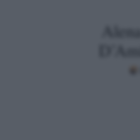
Alena
D’Ami
Premi invio per cercare o ESC per uscire