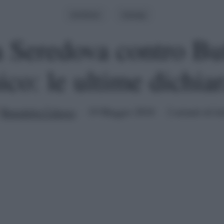
Archivio
Gossip
 Seredova contro Bu
co: le ultime dichiar
Benedetta Calasso
19 Maggio 2018
2 minuti di le