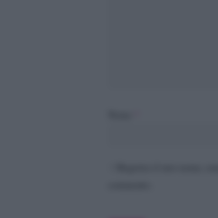
Nome
*
Registra il mio nome, em
commento.