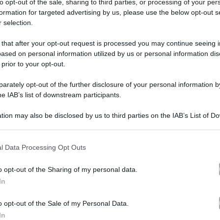
to opt-out of the sale, sharing to third parties, or processing of your per
hiaramente nel programma si è parlato dell’addio del c
formation for targeted advertising by us, please use the below opt-out s
 selection.
fermato:
“Adesso tornerò a tifare Juve con più forza”
.
 that after your opt-out request is processed you may continue seeing i
ased on personal information utilized by us or personal information dis
a di come ha scoperto il tradimento di B
 prior to your opt-out.
rately opt-out of the further disclosure of your personal information by
he IAB’s list of downstream participants.
ti, Alena Seredova racconta anche del momento in cui h
tion may also be disclosed by us to third parties on the IAB’s List of 
o in radio mentre andavo dal parrucchiere che ero co
 that may further disclose it to other third parties.
ma una Seredova in versione ironica. Poi la showgirl fa 
 that this website/app uses one or more Google services and may gath
l Data Processing Opt Outs
d
 Maurizio Costanzo
:
“Parla di me con molta freddezza,
including but not limited to your visit or usage behaviour. You may click 
 to Google and its third-party tags to use your data for below specifi
o opt-out of the Sharing of my personal data.
na considerazione diversa”
.
ogle consent section.
In
o opt-out of the Sale of my Personal Data.
a di Ilaria D’Amico: “Non c’è alcun rap
In