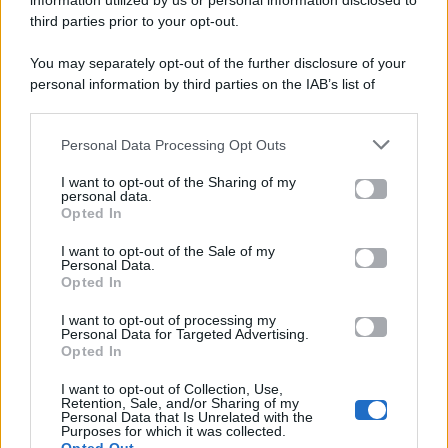
information utilized by us or personal information disclosed to
P.Iva 10909580960
third parties prior to your opt-out.
You may separately opt-out of the further disclosure of your
personal information by third parties on the IAB’s list of
Categorie
downstream participants.
Gossip
Personal Data Processing Opt Outs
This information may also be disclosed by us to third parties
on the IAB’s List of Downstream Participants that may further
I want to opt-out of the Sharing of my
Televisione
disclose it to other third parties.
personal data.
Opted In
Please note that this website/app uses one or more Google
services and may gather and store information including but
I want to opt-out of the Sale of my
Programmi TV
Personal Data.
not limited to your visit or usage behaviour. You may click to
Opted In
grant or deny consent to Google and its third-party tags to
Amici
use your data for below specified purposes in below Google
I want to opt-out of processing my
consent section.
Personal Data for Targeted Advertising.
Opted In
Ballando Con Le Stelle
I want to opt-out of Collection, Use,
Retention, Sale, and/or Sharing of my
Grande Fratello
Personal Data that Is Unrelated with the
Purposes for which it was collected.