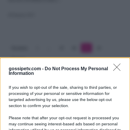
fisico
della
28 Gennaio 2017
conduttrice
di
Sky
Precedente
1
…
39
40
41
42
Sport
Prossimo
gossipetv.com -
Do Not Process My Personal
Information
If you wish to opt-out of the sale, sharing to third parties, or
processing of your personal or sensitive information for
targeted advertising by us, please use the below opt-out
section to confirm your selection.
Please note that after your opt-out request is processed you
Gossip e TV è un sito di MASTE S.r.l.
may continue seeing interest-based ads based on personal
viale Luigi Majno n. 21 - 20129 Milano (MI)