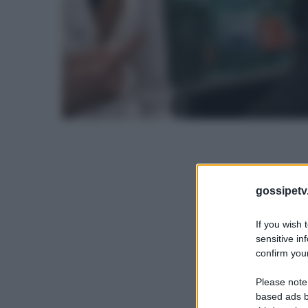
gossipetv
If you wish 
sensitive in
confirm your
Please note
based ads b