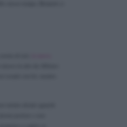
llo stesso tempo, Brunetti ci
serata di ieri,
la nuova
 messo in atto da Alfonso
si avanti con lei, mentre
ver notato alcuni sguardi
fatemi parlare e non
 propenso a capire se