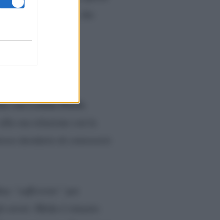
 Varrese. Fatto sta, che
ia con Letizia Petris
.
alla sua relazione con la
tesso desiderio di conoscersi
ina
“sufficiente”
per
i errori. Mirko è rimasto