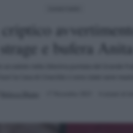
Grande Fratello
 criptico avvertimento
strage e bufera Anit
 accaduto nella 20esima puntata del Grande Frat
fuori la Casa di Cinecittà ci sono state varie reazi
Rebecca Megna
17 Novembre 2023
6 minuti di le