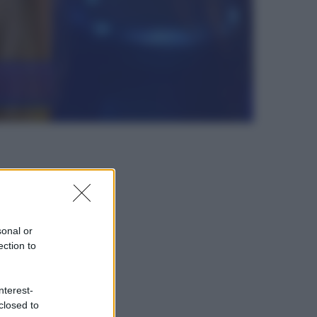
sonal or
ection to
nterest-
closed to