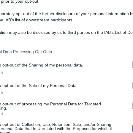
 prior to your opt-out.
rately opt-out of the further disclosure of your personal information by
he IAB’s list of downstream participants.
tion may also be disclosed by us to third parties on the IAB’s List of 
 that may further disclose it to other third parties.
 that this website/app uses one or more Google services and may gath
l Data Processing Opt Outs
dopo la 20esima puntata del Grande Fratello 2023
? T
including but not limited to your visit or usage behaviour. You may click 
 to Google and its third-party tags to use your data for below specifi
erla Vatiero le dinamiche si stanno facendo più importan
o opt-out of the Sharing of my personal data.
ogle consent section.
In
atori sono furiosi per il trattamento riservato ad Anita 
ta, c’è stato un avvertimento che sta facendo parlare sul
o opt-out of the Sale of my Personal Data.
In
eppe Garibaldi ha fatto a Vittorio Menozzi
in cucin
to opt-out of processing my Personal Data for Targeted
ing.
In
o calabrese abbia cercato di mettere in guardia l’amico
o opt-out of Collection, Use, Retention, Sale, and/or Sharing
ia via divenendo sempre meno probabile. Infatti, Giusep
ersonal Data that Is Unrelated with the Purposes for which it
lected.