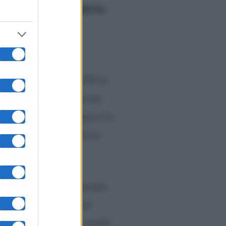
Garibaldi ha
tivi. Invece,
. In particolare, ha
ittorio, Garibaldi al GF ha
nte a Menozzi facendo dei
o suo essere così criptico ha
dia Vittorio, il quale ha
rogramma. Infatti, qualcuno
 se volesse appunto far
 delle ipotesi
, anche quelle