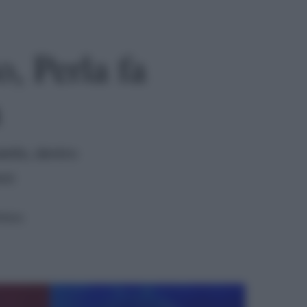
, Perla fa
a
ello, dentro
oni
ttura