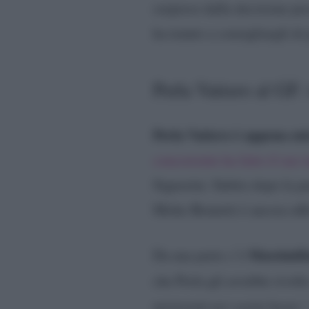
sorpreso dalla decisione pre
ha tenuto a consigliargli di 
Perla Vatiero al GF: 
Perla Vatiero è appena en
concorrente ha fatto il suo 
Signorini. Subito dopo la p
Mirko Brunetti è ancora uff
Massimili
Da una parte c’è
che Perla gli avrebbe rivolt
mettetemi nei casini basta”