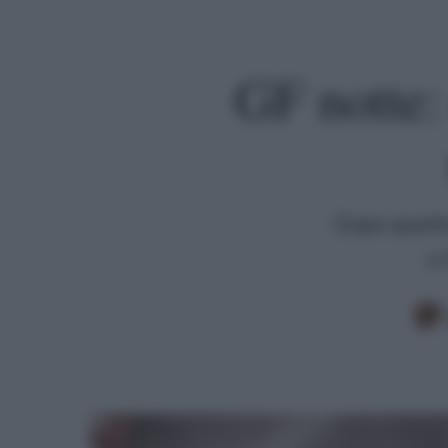
GF notte:
Dopo quanto
e 
Premi invio per cercare o ESC per uscire