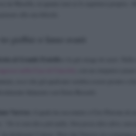
sa da Masella, in quanto non se lo aspettava proprio. A
pensare alla sua felicità.
tre gieffini si fanno avanti
trata al Grande Fratello
e fa già strage di cuori. Nella 
ingresso nella Casa di Cinecittà
, con un simpatico piano
untata, ecco che già qualcuno sembra essere pronto a far
icialmente fidanzato con Greta Rossetti.
ano Varrese
, il quale ha raccontato a Ciro Petrone di a
o.
“No io non dico più nulla. Non posso dire altro, non 
, ha dichiarato l’attore. Pare che Varrese sia comunque