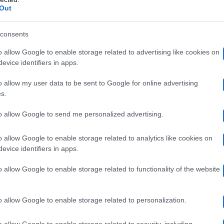
 di Beatrice, su cui più volte ha espresso pensieri nega
Out
non citare nessuno e fare solo qualche sogno con le mani
consents
 farsi
“muovere”
come una pedina.
o allow Google to enable storage related to advertising like cookies on
evice identifiers in apps.
inuando a restare misterioso. Dopo di che, avvertendo V
o allow my user data to be sent to Google for online advertising
s.
o quasi in te”
. A questo punto, si è posizionato di fro
riso senza motivo e ha fatto dei segni con le mani. Quest
to allow Google to send me personalized advertising.
 a pensare che Giuseppe non abbia voluto mettere in guar
o allow Google to enable storage related to analytics like cookies on
evice identifiers in apps.
o allow Google to enable storage related to functionality of the website
Garibaldi abbia fatto riferimento alla produzione del p
Giuseppe avrebbe indicato le telecamere
 certo
, come
o allow Google to enable storage related to personalization.
Restano tutte
i criptico e che riguarderebbe gli autori.
o allow Google to enable storage related to security, including