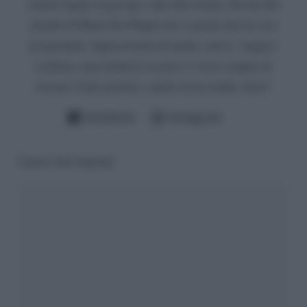
settore legato al gossip e alla televisione. Da fan del
mondo di Maria De Filippi non si perde mai un suo
programma. Appassionata di moda, calcio, viaggi e
scrittura, ama mettersi in gioco e cerca sempre di
trovare il lato positivo, anche in un reality show!
Facebook
Instagram
Lascia una risposta