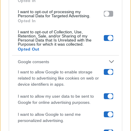
Opted In
grant or deny consent to Google and its third-party tags to
use your data for below specified purposes in below Google
Amici
I want to opt-out of processing my
consent section.
Personal Data for Targeted Advertising.
Opted In
Ballando Con Le Stelle
I want to opt-out of Collection, Use,
Retention, Sale, and/or Sharing of my
Grande Fratello
Personal Data that Is Unrelated with the
Purposes for which it was collected.
Opted Out
Isola Dei Famosi
Google consents
Pechino Express
I want to allow Google to enable storage
related to advertising like cookies on web or
Uomini E Donne
device identifiers in apps.
I want to allow my user data to be sent to
Google for online advertising purposes.
Maste S.r.l.
I want to allow Google to send me
Chi siamo
personalized advertising.