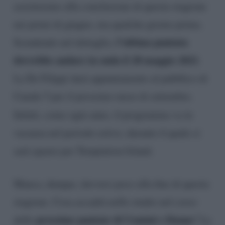
assisteremo alla conclusione di questa stagione
nei primi di giugno, ma qualche giorno prima.
l’ultima puntata
Scendendo nel dettaglio,
dovrebbe andare in onda il 28 maggio 2021
.
La De Filippi darà appuntamento al pubblico di
Canale 5 per il prossimo mese di settembre.
Infatti, come ogni anno, il programma va in
vacanza nel periodo estivo, durante il quale ci
sarà spazio per Temptation Island.
Manca, dunque, davvero poco alla fine di questa
stagione. Cosa accadrà nello studio nel corso
prossime puntate di Uomini e Donne
delle
? Le