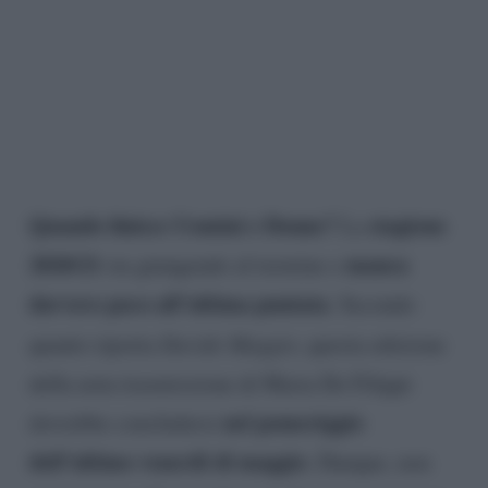
Quando finisce Uomini e Donne?
stagione
La
2020/21
manca
sta giungendo al termine e
davvero poco all’ultima puntata
. Secondo
quanto riporta
Davide Maggio
, questa edizione
della nota trasmissione di Maria De Filippi
nel pomeriggio
dovrebbe concludersi
dell’ultimo venerdì di maggio
. Dunque, non