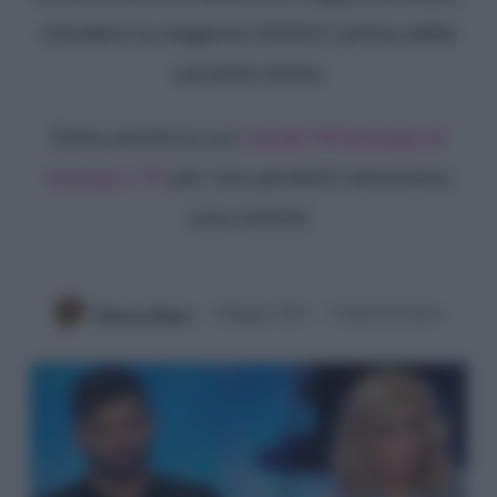
chiudere la stagione 2020/21 prima delle
vacanze estive
Entra anche tu sul
canale WhatsApp di
Gossip e TV
per non perderti nemmeno
una notizia!
Rebecca Megna
4 Maggio 2021
3 minuti di lettura