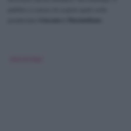
pubblico è curioso di scoprire quali scelte
Giacomo e Massimiliano
prenderanno
.
Maria De Filippi