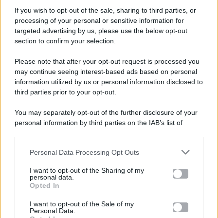
If you wish to opt-out of the sale, sharing to third parties, or
processing of your personal or sensitive information for
targeted advertising by us, please use the below opt-out
section to confirm your selection.
Please note that after your opt-out request is processed you
Gossip e TV è un sito di MASTE S.r.l.
may continue seeing interest-based ads based on personal
viale Luigi Majno n. 21 - 20129 Milano (MI)
information utilized by us or personal information disclosed to
third parties prior to your opt-out.
P.Iva 10909580960
You may separately opt-out of the further disclosure of your
personal information by third parties on the IAB’s list of
Categorie
downstream participants.
Gossip
Personal Data Processing Opt Outs
This information may also be disclosed by us to third parties
on the IAB’s List of Downstream Participants that may further
I want to opt-out of the Sharing of my
Televisione
disclose it to other third parties.
personal data.
Opted In
Please note that this website/app uses one or more Google
services and may gather and store information including but
I want to opt-out of the Sale of my
Programmi TV
Personal Data.
not limited to your visit or usage behaviour. You may click to