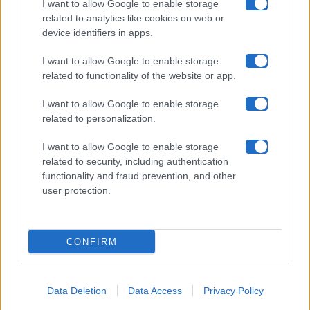
Collabora con noi
I want to allow Google to enable storage
related to analytics like cookies on web or
device identifiers in apps.
Contatti
I want to allow Google to enable storage
Privacy Policy
related to functionality of the website or app.
Cookie Policy
I want to allow Google to enable storage
related to personalization.
Pubblicità
I want to allow Google to enable storage
related to security, including authentication
functionality and fraud prevention, and other
user protection.
© 2026 Gossip e Tv. email:
redazione@gossipetv.com
-
Preferenze Privacy
- Riproduzione riservata - Photo
CONFIRM
Credits: Le immagini presenti in questo sito sono di
proprietà di Maste Srl
Data Deletion
Data Access
Privacy Policy
x-
facebook
instagram
twitter