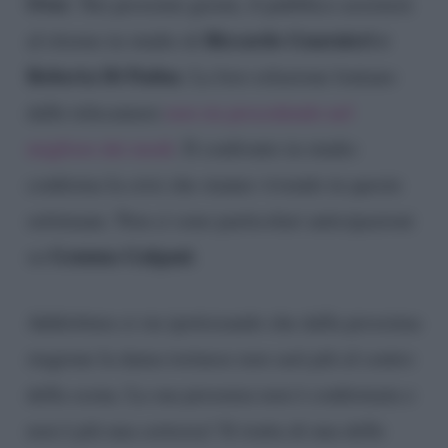
Over
. Nei prossimi giorni, il pubblico assisterà
Riccardo Guarnieri e
al ritorno in studio di
Roberta Di Padua
. La loro relazione lontano
dalle telecamere
non sta procedendo nel
migliore dei modi
. Il confronto in studio
conferma la crisi che stanno vivendo in queste
settimane. Non ci sono particolari anticipazioni
Gemma Galgani
su
.
Addirittura si sta ipotizzando che dalla prossima
stagione la dama torinese non sarà più al centro
della scena. La sua presenza non è confermata e
non è più una certezza! Si tratta di una delle