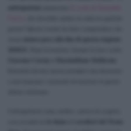
anticipazioni
annunciano
la scelta di Samantha
Curcio
, che dovrebbe andare in onda tra qualche
giorno! Questo evento ha fatto comprendere che
manca poco alla fine di questa stagione
ormai
2020/21
. Dopo la tronista, faranno la loro scelta
Giacomo Czerny e Massimiliano Mollicone
.
Entrambi devono ancora prendere una decisione
e non mancano i momenti di tensione in queste
ultime settimane.
I telespettatori sono, inoltre, curiosi di scoprire
le dame e i cavalieri del Trono
cosa accadrà tra