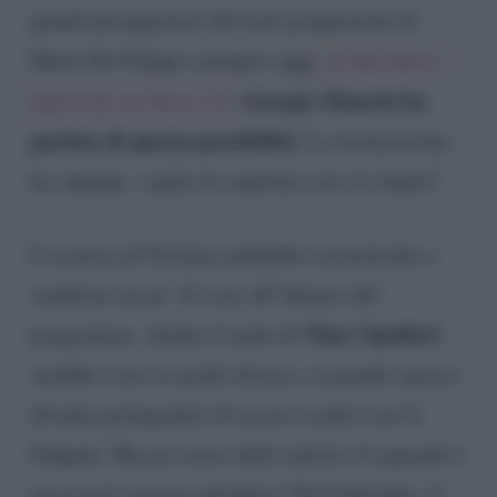
grandi protagoniste del noto programma di
Maria De Filippi e proprio oggi,
in una nuova
Giorgio Manetti ha
intervista su
Nuovo Tv
,
parlato di questa possibilità
. La trasmissione
ha, dunque, voglia di cambiare aria in studio?
L’assenza di Gemma andrebbe sicuramente a
cambiare un po’ di cose all’interno del
Tina Cipollari
programma. Anche il ruolo di
sarebbe visto in modo diverso, in quanto spesso
diventa protagonisti di accesi scontri con la
Galgani. Ma per avere delle notizie al riguardo è
necessario ancora attendere! Nel frattempo, il